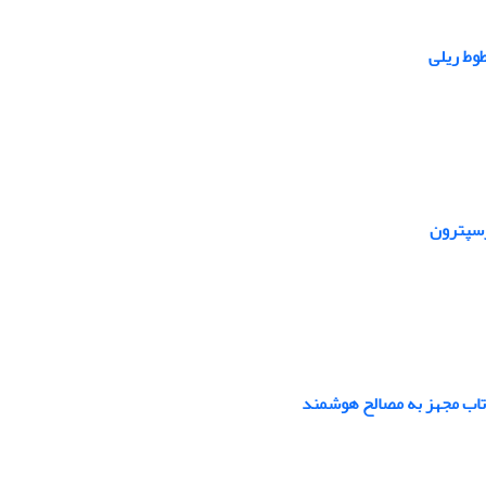
وط ریلی
رسپترون
‌تاب مجهز به مصالح هوشمند