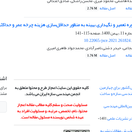
ه هاشمی، محمود میری، محسن راشکی، صادق اعتدالی
اله
اصل مقاله
2.76 M
ره تعمیر و نگهداری بهینه به منظور حداقل‌سازی هزینه چرخه عمر و حداک
115-141
10.22065/jsce.2021.261824
اعی، حیدر دشتی ناصرآبادی، محمدجواد طاهری امیری
اله
اصل مقاله
1.76 M
اشت
 کشور برای چهارمین
برای 
کلیه حقوق این سایت اعم از طرح و محتوا متعلق به
هندسی سازه و ساخت
مشتر
انجمن مهندسی سازه ایران می باشد.
مسئولیت صحت و سقم کلیه مطالب مقاله اعم از
ن‌المللی مهندسی
محتوا، نام، تخصص، مرتبه، و مسئولیت افراد به
عهده شخص نویسنده مسئول مقاله است.
در نشریات علمی
1401-
ذیرش مقالات نشریه