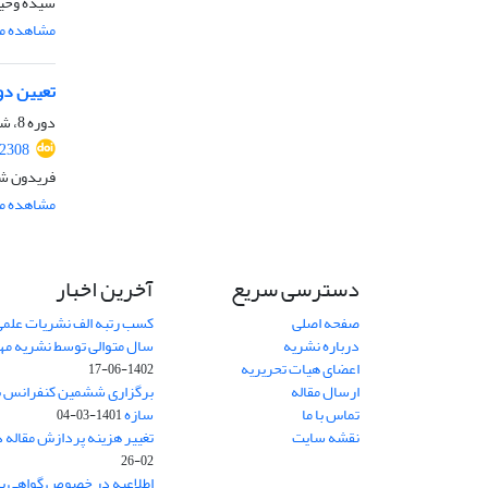
سیده وحید
مشاهده مق
تعیین دو
دوره 8، شماره 11، بهمن 1400، صفحه
.2308
فریدون شج
مشاهده مق
دسترسی سریع
آخرین اخبار
صفحه اصلی
کسب رتبه الف نشریات علمی
درباره نشریه
سال متوالی توسط نشریه م
اعضای هیات تحریریه
1402-06-17
ارسال مقاله
برگزاری ششمین کنفرانس بی
تماس با ما
سازه
1401-03-04
نقشه سایت
تغییر هزینه پردازش مقاله 
02-26
اطلاعیه در خصوص گواهی پ