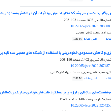
زی قابلیت دسترسی شبکه مخابرات نوری و اثرات آن درکاهش مسدودی خط
193-203
10.22065/jsce.2023.386908
ی زاده، سعید قاضی مغربی
اله
اصل مقاله
1.61 M
زی و کاهش مسدودی خطوط ریلی با استفاده از شبکه های عصبی سه لایه پ
186-206
10.22065/jsce.2022.367487
دانی، سعید قاضی مغربی، محمد علی افشار کاظمی
اله
اصل مقاله
2.82 M
م قطعیت‌های سازه‌ای و لرزه‌ای بر عملکرد قاب‌های فولادی مهاربندی کمانش
95-119
10.22065/jsce.2022.326425