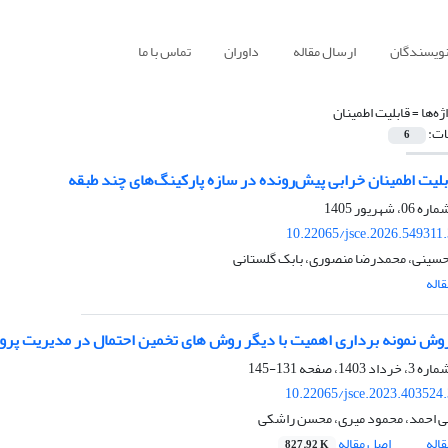
نویسندگان
ارسال مقاله
داوران
تماس با ما
ژه‌ها =
قابلیت اطمینان
ات:
6
بلیت اطمینان خرابی پیش‌رونده در سازه پارکینگ‌های چند طبقه
10.22065/jsce.2026.549311
سینی، محمدرضا منصوری، بابک گلستانی
اله
وش نمونه برداری اهمیت با دیگر روش های تخمین احتمال در مدیریت پروژ
131-145
10.22065/jsce.2023.403524
 احمد، محمود میری، محسن راشکی
اله
اصل مقاله
827.92 K