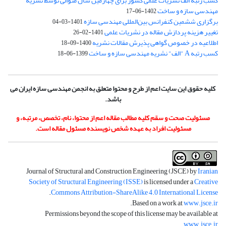
کسب رتبه الف نشریات علمی کشور برای چهارمین سال متوالی توسط نشریه
مهندسی سازه و ساخت
1402-06-17
برگزاری ششمین کنفرانس بین‌المللی مهندسی سازه
1401-03-04
تغییر هزینه پردازش مقاله در نشریات علمی
1401-02-26
اطلاعیه در خصوص گواهی پذیرش مقالات نشریه
1400-09-18
کسب رتبه A "الف" نشریه مهندسی سازه و ساخت
1399-06-18
کلیه حقوق این سایت اعم از طرح و محتوا متعلق به انجمن مهندسی سازه ایران می
باشد.
مسئولیت صحت و سقم کلیه مطالب مقاله اعم از محتوا، نام، تخصص، مرتبه، و
مسئولیت افراد به عهده شخص نویسنده مسئول مقاله است.
Journal of Structural and Construction Engineering (JSCE) by
Iranian
Society of Structural Engineering (ISSE)
is licensed under a
Creative
.
Commons Attribution-ShareAlike 4.0 International License
.
Based on a work at
www.jsce.ir
Permissions beyond the scope of this license may be available at
.
www.jsce.ir