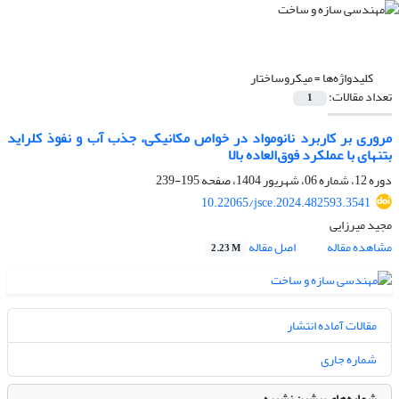
کلیدواژه‌ها =
میکروساختار
تعداد مقالات:
1
مروری بر کاربرد نانومواد در خواص مکانیکی، جذب آب و نفوذ کلراید
بتن‏های با عملکرد فوق‌العاده بالا
دوره 12، شماره 06، شهریور 1404، صفحه
195-239
10.22065/jsce.2024.482593.3541
مجید میرزایی
مشاهده مقاله
اصل مقاله
2.23 M
مقالات آماده انتشار
شماره جاری
شماره‌های پیشین نشریه