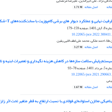
قی نژاد، علی خیرالدین، علیرضا مرتضایی
اله
اصل مقاله
1.71 M
رفیت نهایی و عملکرد دیوار های برشی کامپوزیت با سخت‌کننده‌های T-شکل
159-179
10.22065/jsce.2022.300411
طلا، احمد ملکی، محمد علی لطف اللهی یقین
اله
اصل مقاله
3.27 M
سیستم پایش سلامت سازه‌ها در کاهش هزینه نگهداری و تعمیرات ابنیه و تا
78-93
10.22065/jsce.2021.290663
یمی
اله
اصل مقاله
1.67 M
نامیکی مخازن استوانه‌ای فولادی با نسبت ارتفاع به قطر متغیر تحت اثر زل