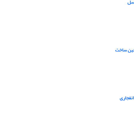
گسل
 حین ساخت
انفجاری