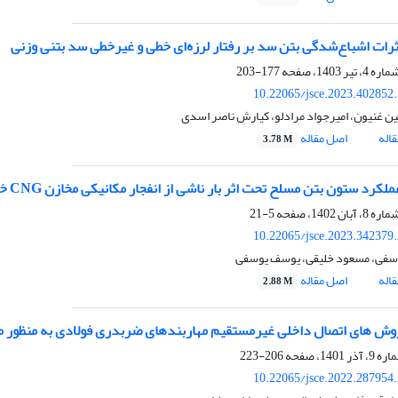
رات اشباع‌شدگی بتن سد بر رفتار لرزه‌ای خطی و غیرخطی سد بتنی وزنی
177-203
10.22065/jsce.2023.402852
 غنیون، امیرجواد مرادلو، کیارش ناصر اسدی
اله
اصل مقاله
3.78 M
ملکرد ستون بتن مسلح تحت اثر بار ناشی از انفجار مکانیکی مخازن CNG خودرو
5-21
10.22065/jsce.2023.342379
سفی، مسعود خلیقی، یوسف یوسفی
اله
اصل مقاله
2.88 M
روش های اتصال داخلی غیر‌مستقیم مهاربندهای ضربدری فولادی به منظور 
206-223
10.22065/jsce.2022.287954