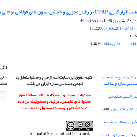
فتار محوری و خمشی ستون های فولادی توخالی تقویت شده با CFRP
33-46
10.22065/jsce.2017.67147
کیخا
اله
اصل مقاله
1.38 M
اشت
 کشور برای چهارمین
برای 
کلیه حقوق این سایت اعم از طرح و محتوا متعلق به
هندسی سازه و ساخت
مشتر
انجمن مهندسی سازه ایران می باشد.
مسئولیت صحت و سقم کلیه مطالب مقاله اعم از
ن‌المللی مهندسی
محتوا، نام، تخصص، مرتبه، و مسئولیت افراد به
عهده شخص نویسنده مسئول مقاله است.
در نشریات علمی
1401-
ذیرش مقالات نشریه
Journal of Structural and Construction