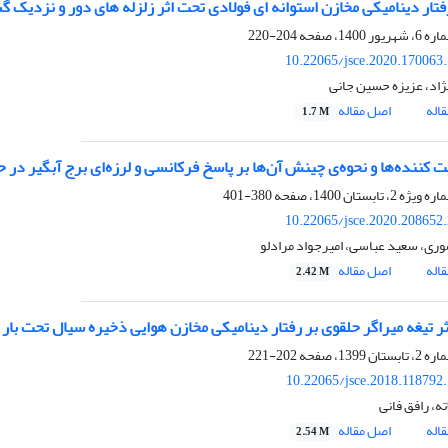
رفتار دینامیکی مخازن استوانه ای فولادی تحت اثر زلزله های دور و نزدیک 
204-220
10.22065/jsce.2020.170063
نژاد، عزیزه حسین جانی
اله
اصل مقاله
1.7 M
ت کننده‌ها و نحوه‌ی چینش آن‌ها بر پاسخ فرکانسی و لرزه‌ای برج آبگیر در
380-401
10.22065/jsce.2020.208652
وری، سعید عباسی، امیرجواد مرادلو
اله
اصل مقاله
2.42 M
ر تیغه میراگر حلقوی بر رفتار دینامیکی مخازن هوایی ذخیره‌ سیال تحت بار 
202-221
10.22065/jsce.2018.118792
ه، رافق فانی
اله
اصل مقاله
2.54 M