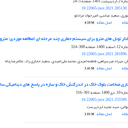
5-24
10.22065/jsce.2021.285130
وری، سعید عباسی، امیرجواد مرادلو
اله
اصل مقاله
4.59 M
فتار تونل های مترو برای سیستم حفاری چند مرحله ای (مطالعه موردی: مترو
308-324
10.22065/jsce.2021.281896
ن، مهراد میرسپاهی، فاطمه امیدی، محمدعلی امیدی، سعید حجازی راد، غلامرضا پناه
اله
اصل مقاله
1.41 M
زی ضخامت بلوک خاک در اندرکنش خاک و سازه در پاسخ های دینامیکی سازه های ب
301-316
10.22065/jsce.2021.255589
وائی، سید مجید ایزدپرست
اله
اصل مقاله
1.91 M