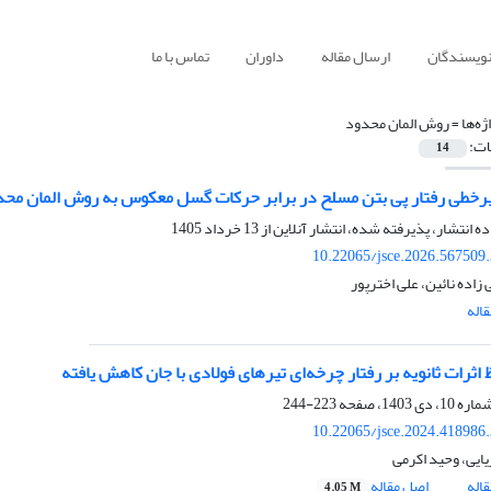
نویسندگان
ارسال مقاله
داوران
تماس با ما
ژه‌ها =
روش المان محدود
ات:
14
رخطی رفتار پی بتن مسلح در برابر حرکات گسل معکوس به روش المان محد
ده انتشار، پذیرفته شده، انتشار آنلاین از
13 خرداد 1405
10.22065/jsce.2026.567509
زاده نائین، علی اخترپور
اله
ظ اثرات ثانویه بر رفتار چرخه‌ای تیرهای فولادی با جان کاهش یافته
223-244
10.22065/jsce.2024.418986
ایی، وحید اکرمی
اله
اصل مقاله
4.05 M