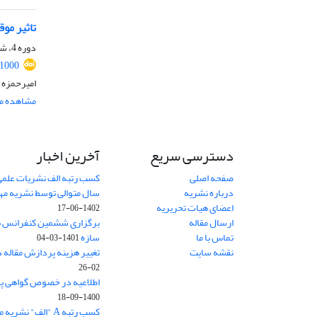
تاثیر موقعیت قرار گیری CFRP بر ر
دوره 4، شماره 2، شهریور 1396، صفحه
.1000
امیرحمزه 
مشاهده مق
دسترسی سریع
آخرین اخبار
صفحه اصلی
کسب رتبه الف نشریات علمی
درباره نشریه
سال متوالی توسط نشریه م
اعضای هیات تحریریه
1402-06-17
ارسال مقاله
برگزاری ششمین کنفرانس بی
تماس با ما
سازه
1401-03-04
نقشه سایت
تغییر هزینه پردازش مقاله 
02-26
اطلاعیه در خصوص گواهی پ
1400-09-18
کسب رتبه A "الف" نشریه مهندسی سازه و ساخت