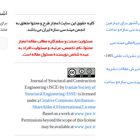
اشت
 کشور برای چهارمین
برای 
کلیه حقوق این سایت اعم از طرح و محتوا متعلق به
هندسی سازه و ساخت
مشتر
انجمن مهندسی سازه ایران می باشد.
مسئولیت صحت و سقم کلیه مطالب مقاله اعم از
ن‌المللی مهندسی
محتوا، نام، تخصص، مرتبه، و مسئولیت افراد به
عهده شخص نویسنده مسئول مقاله است.
در نشریات علمی
1401-
ذیرش مقالات نشریه
Journal of Structural and Construction
Engineering (JSCE) by
Iranian Society of
Structural Engineering (ISSE)
is licensed
under a
Creative Commons Attribution-
.
ShareAlike 4.0 International License
.
Based on a work at
www.jsce.ir
Permissions beyond the scope of this license
.
may be available at
www.jsce.ir