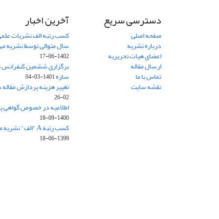
دسترسی سریع
آخرین اخبار
صفحه اصلی
کسب رتبه الف نشریات علمی
درباره نشریه
سال متوالی توسط نشریه م
اعضای هیات تحریریه
1402-06-17
ارسال مقاله
برگزاری ششمین کنفرانس بی
تماس با ما
سازه
1401-03-04
نقشه سایت
تغییر هزینه پردازش مقاله 
02-26
اطلاعیه در خصوص گواهی پ
1400-09-18
کسب رتبه A "الف" نشریه مهندسی سازه و ساخت
1399-06-18