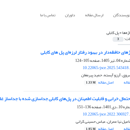
نویسندگان
ارسال مقاله
داوران
تماس با ما
ژه‌ها =
پل کابلی
ات:
3
اژهای حافظه‌دار در بهبود رفتار لرزه‌ای پل های کابلی
105-124
10.22065/jsce.2025.543418
ی، آرزو آیسته، حمید پیرمغان
اله
اصل مقاله
1.33 M
احتمال خرابی و قابلیت اطمینان در پل‌های کابلی جداسازی شده با جداساز 
136-151
10.22065/jsce.2022.306927
عیل نیا عمران، عباس حسینی کرانی
اله
اصل مقاله
1.95 M