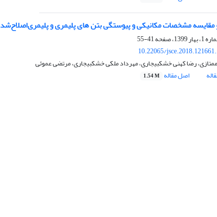
مقایسه مشخصات مکانیکی و پیوستگی بتن های پلیمری و پلیمری‌اصلاح‌شده ب
41-55
10.22065/jsce.2018.121661
متازی، رضا کهنی خشکبیجاری، مهرداد ملکی خشکبیجاری، مرتضی عموئی
اله
اصل مقاله
1.54 M