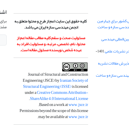
اشت
 کشور برای چهارمین
برای 
کلیه حقوق این سایت اعم از طرح و محتوا متعلق به
هندسی سازه و ساخت
مشتر
انجمن مهندسی سازه ایران می باشد.
مسئولیت صحت و سقم کلیه مطالب مقاله اعم از
ن‌المللی مهندسی
محتوا، نام، تخصص، مرتبه، و مسئولیت افراد به
عهده شخص نویسنده مسئول مقاله است.
در نشریات علمی
1401-
ذیرش مقالات نشریه
Journal of Structural and Construction
Engineering (JSCE) by
Iranian Society of
Structural Engineering (ISSE)
is licensed
under a
Creative Commons Attribution-
.
ShareAlike 4.0 International License
.
Based on a work at
www.jsce.ir
Permissions beyond the scope of this license
.
may be available at
www.jsce.ir