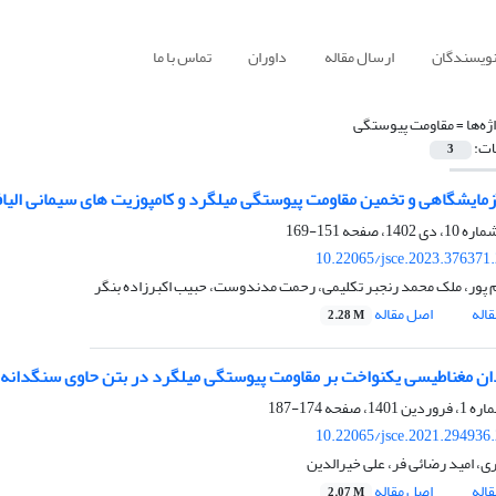
نویسندگان
ارسال مقاله
داوران
تماس با ما
ژه‌ها =
مقاومت پیوستگی
ات:
3
مایشگاهی و تخمین مقاومت پیوستگی میلگرد و کامپوزیت های سیمانی الیاف
151-169
10.22065/jsce.2023.376371
 پور، ملک محمد رنجبر تکلیمی، رحمت مدندوست، حبیب اکبرزاده بنگر
اله
اصل مقاله
2.28 M
ان مغناطیسی یکنواخت بر مقاومت پیوستگی میلگرد در بتن حاوی سنگدانه‌های کوار
174-187
10.22065/jsce.2021.294936
ی، امید رضائی فر، علی خیرالدین
اله
اصل مقاله
2.07 M