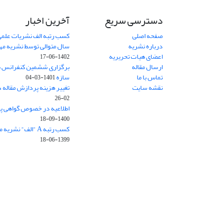
دسترسی سریع
آخرین اخبار
صفحه اصلی
کسب رتبه الف نشریات علمی
درباره نشریه
سال متوالی توسط نشریه م
اعضای هیات تحریریه
1402-06-17
ارسال مقاله
برگزاری ششمین کنفرانس بی
تماس با ما
سازه
1401-03-04
نقشه سایت
تغییر هزینه پردازش مقاله 
02-26
اطلاعیه در خصوص گواهی پ
1400-09-18
کسب رتبه A "الف" نشریه مهندسی سازه و ساخت
1399-06-18