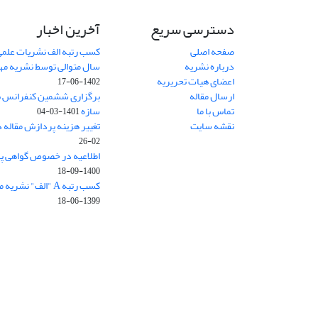
دسترسی سریع
آخرین اخبار
صفحه اصلی
کسب رتبه الف نشریات علمی
درباره نشریه
سال متوالی توسط نشریه م
اعضای هیات تحریریه
1402-06-17
ارسال مقاله
برگزاری ششمین کنفرانس بی
تماس با ما
سازه
1401-03-04
نقشه سایت
تغییر هزینه پردازش مقاله 
02-26
اطلاعیه در خصوص گواهی پ
1400-09-18
کسب رتبه A "الف" نشریه مهندسی سازه و ساخت
1399-06-18