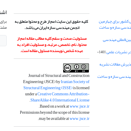
اشت
 کشور برای چهارمین
برای 
کلیه حقوق این سایت اعم از طرح و محتوا متعلق به
هندسی سازه و ساخت
مشتر
انجمن مهندسی سازه ایران می باشد.
مسئولیت صحت و سقم کلیه مطالب مقاله اعم از
ن‌المللی مهندسی
محتوا، نام، تخصص، مرتبه، و مسئولیت افراد به
عهده شخص نویسنده مسئول مقاله است.
در نشریات علمی
1401-
ذیرش مقالات نشریه
Journal of Structural and Construction
Engineering (JSCE) by
Iranian Society of
Structural Engineering (ISSE)
is licensed
under a
Creative Commons Attribution-
.
ShareAlike 4.0 International License
.
Based on a work at
www.jsce.ir
Permissions beyond the scope of this license
.
may be available at
www.jsce.ir