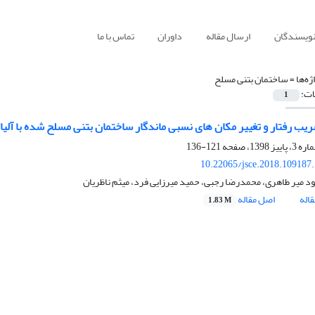
نویسندگان
ارسال مقاله
داوران
تماس با ما
ژه‌ها =
ساختمان بتنی مسلح
ات:
1
ریب رفتار و تغییر مکان های نسبی ماندگار ساختمان بتنی مسلح شده با آلیا
121-136
10.22065/jsce.2018.109187
 میر طاهری، محمدرضا رجبی، حمید میرزایی فرد، میثم ناظریان
اله
اصل مقاله
1.83 M