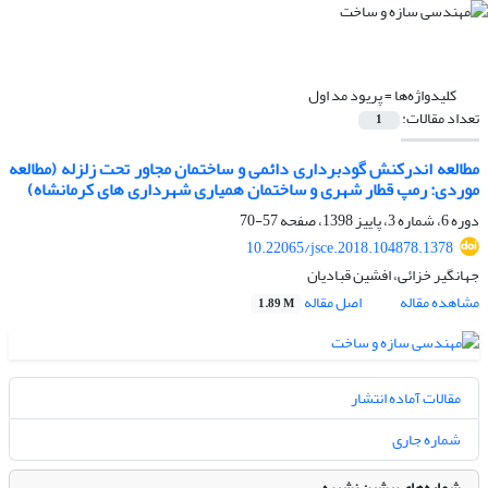
کلیدواژه‌ها =
پریود مد اول
تعداد مقالات:
1
مطالعه اندرکنش گودبرداری دائمی و ساختمان مجاور تحت زلزله (مطالعه
موردی: رمپ قطار شهری و ساختمان همیاری شهرداری های کرمانشاه)
دوره 6، شماره 3، پاییز 1398، صفحه
57-70
10.22065/jsce.2018.104878.1378
جهانگیر خزائی، افشین قبادیان
مشاهده مقاله
اصل مقاله
1.89 M
مقالات آماده انتشار
شماره جاری
شماره‌های پیشین نشریه