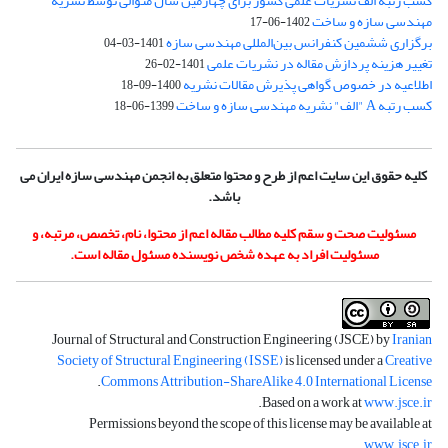
کسب رتبه الف نشریات علمی کشور برای چهارمین سال متوالی توسط نشریه
مهندسی سازه و ساخت
1402-06-17
برگزاری ششمین کنفرانس بین‌المللی مهندسی سازه
1401-03-04
تغییر هزینه پردازش مقاله در نشریات علمی
1401-02-26
اطلاعیه در خصوص گواهی پذیرش مقالات نشریه
1400-09-18
کسب رتبه A "الف" نشریه مهندسی سازه و ساخت
1399-06-18
کلیه حقوق این سایت اعم از طرح و محتوا متعلق به انجمن مهندسی سازه ایران می
باشد.
مسئولیت صحت و سقم کلیه مطالب مقاله اعم از محتوا، نام، تخصص، مرتبه، و
مسئولیت افراد به عهده شخص نویسنده مسئول مقاله است.
Journal of Structural and Construction Engineering (JSCE) by
Iranian
Society of Structural Engineering (ISSE)
is licensed under a
Creative
.
Commons Attribution-ShareAlike 4.0 International License
.
Based on a work at
www.jsce.ir
Permissions beyond the scope of this license may be available at
.
www.jsce.ir