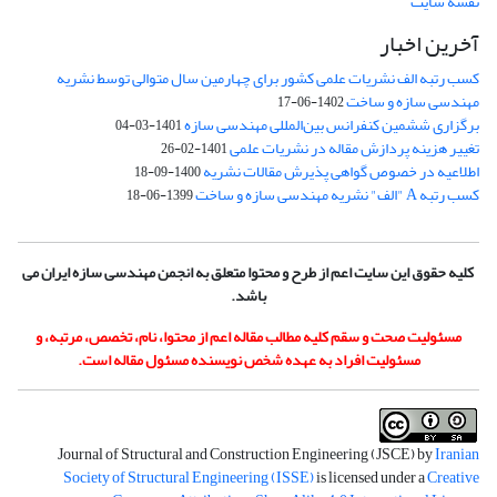
نقشه سایت
آخرین اخبار
کسب رتبه الف نشریات علمی کشور برای چهارمین سال متوالی توسط نشریه
مهندسی سازه و ساخت
1402-06-17
برگزاری ششمین کنفرانس بین‌المللی مهندسی سازه
1401-03-04
تغییر هزینه پردازش مقاله در نشریات علمی
1401-02-26
اطلاعیه در خصوص گواهی پذیرش مقالات نشریه
1400-09-18
کسب رتبه A "الف" نشریه مهندسی سازه و ساخت
1399-06-18
کلیه حقوق این سایت اعم از طرح و محتوا متعلق به انجمن مهندسی سازه ایران می
باشد.
مسئولیت صحت و سقم کلیه مطالب مقاله اعم از محتوا، نام، تخصص، مرتبه، و
مسئولیت افراد به عهده شخص نویسنده مسئول مقاله است.
Journal of Structural and Construction Engineering (JSCE) by
Iranian
Society of Structural Engineering (ISSE)
is licensed under a
Creative