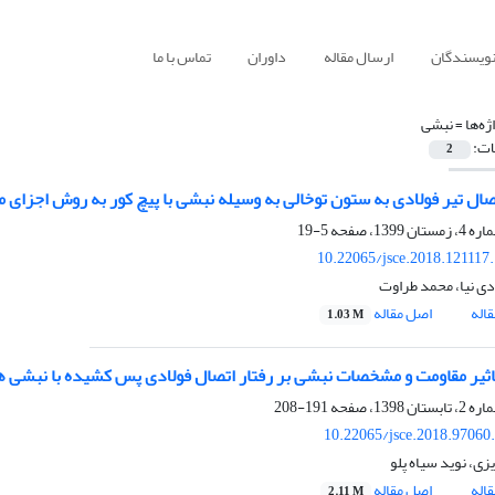
نویسندگان
ارسال مقاله
داوران
تماس با ما
ژه‌ها =
نبشی
ات:
2
صال تیر فولادی به ستون توخالی به وسیله نبشی با پیچ کور به روش اجزای 
5-19
10.22065/jsce.2018.121117
ی نیا، محمد طراوت
اله
اصل مقاله
1.03 M
ثیر مقاومت و مشخصات نبشی بر رفتار اتصال فولادی پس کشیده با نبشی ها
191-208
10.22065/jsce.2018.97060
ی، نوید سیاه پلو
اله
اصل مقاله
2.11 M