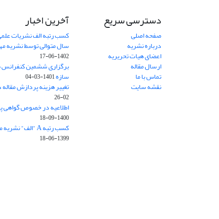
دسترسی سریع
آخرین اخبار
صفحه اصلی
کسب رتبه الف نشریات علمی
درباره نشریه
سال متوالی توسط نشریه م
اعضای هیات تحریریه
1402-06-17
ارسال مقاله
برگزاری ششمین کنفرانس بی
تماس با ما
سازه
1401-03-04
نقشه سایت
تغییر هزینه پردازش مقاله 
02-26
اطلاعیه در خصوص گواهی پ
1400-09-18
کسب رتبه A "الف" نشریه مهندسی سازه و ساخت
1399-06-18