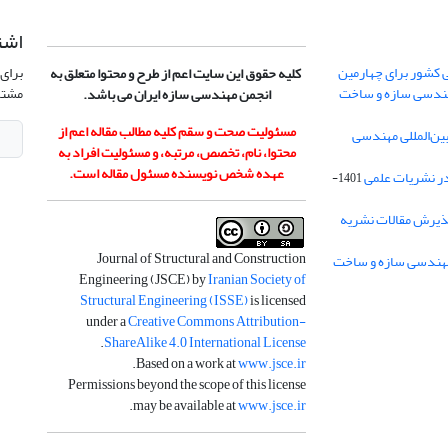
اشت
 کشور برای چهارمین
برای 
کلیه حقوق این سایت اعم از طرح و محتوا متعلق به
هندسی سازه و ساخت
مشتر
انجمن مهندسی سازه ایران می باشد.
مسئولیت صحت و سقم کلیه مطالب مقاله اعم از
ن‌المللی مهندسی
محتوا، نام، تخصص، مرتبه، و مسئولیت افراد به
عهده شخص نویسنده مسئول مقاله است.
در نشریات علمی
1401-
ذیرش مقالات نشریه
Journal of Structural and Construction
Engineering (JSCE) by
Iranian Society of
Structural Engineering (ISSE)
is licensed
under a
Creative Commons Attribution-
.
ShareAlike 4.0 International License
.
Based on a work at
www.jsce.ir
Permissions beyond the scope of this license
.
may be available at
www.jsce.ir