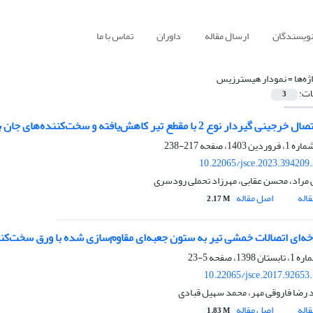
نویسندگان
ارسال مقاله
داوران
تماس با ما
ژه‌ها =
نمودار هیسترزیس
ات:
3
ار نوع 2 با مقطع تیر کاهش‌یافته و سخت‌کننده‌های جان به روش آزمایشگاهی
217-238
10.22065/jsce.2023.394209
 مراد، محسن عقابی، مهرزاد تحملی رودسری
اله
اصل مقاله
2.17 M
خه‌ای اتصالات خمشی تیر به ستون جعبه‌ای مقاوم‌سازی شده با ورق سخت‌کن
5-23
10.22065/jsce.2017.92653
رضا فاروقی مهر، محمد سهیل قبادی
اله
اصل مقاله
1.83 M