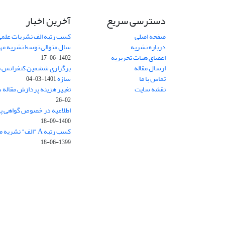
دسترسی سریع
آخرین اخبار
صفحه اصلی
کسب رتبه الف نشریات علمی
درباره نشریه
سال متوالی توسط نشریه م
اعضای هیات تحریریه
1402-06-17
ارسال مقاله
برگزاری ششمین کنفرانس بی
تماس با ما
سازه
1401-03-04
نقشه سایت
تغییر هزینه پردازش مقاله 
02-26
اطلاعیه در خصوص گواهی پ
1400-09-18
کسب رتبه A "الف" نشریه مهندسی سازه و ساخت
1399-06-18