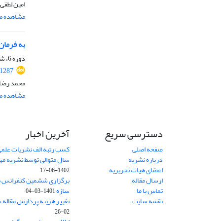
امین لطفی
مشاهده مق
به فرمان
دوره 6، شماره ویژه 2، تابستان 1398، صفحه
.1287
محمد رضایی
مشاهده مق
دسترسی سریع
آخرین اخبار
صفحه اصلی
کسب رتبه الف نشریات علمی
درباره نشریه
سال متوالی توسط نشریه م
اعضای هیات تحریریه
1402-06-17
ارسال مقاله
برگزاری ششمین کنفرانس بی
تماس با ما
سازه
1401-03-04
نقشه سایت
تغییر هزینه پردازش مقاله 
02-26