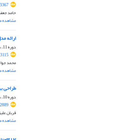
.3367
حامد جعفر
مشاهده مق
ارائه مد
دوره 11، شماره 10، دی 1403، صفحه
.3115
محمد جواد 
مشاهده مق
طراحی بهی
دوره 10، شماره 8، آبان 1402، صفحه
.2889
قربان علی
مشاهده مق
بررسی رفتار دیوار