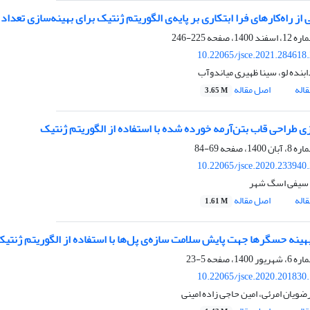
 از راه‌کارهای فرا ابتکاری بر پایه‌ی الگوریتم ژنتیک برای بهینه‌سازی تعداد
225-246
10.22065/jsce.2021.284618
بنده لو، سینا ظهیری میاندوآب
اله
اصل مقاله
3.65 M
زی طراحی قاب بتن‌آرمه خورده شده با استفاده از الگوریتم ژنتیک
69-84
10.22065/jsce.2020.233940
سیفی اسگ شهر
اله
اصل مقاله
1.61 M
بهینه حسگرها جهت پایش سلامت سازه‌‌ی پل‌ها با استفاده از الگوریتم ژنتی
5-23
10.22065/jsce.2020.201830
ویان امرئی، امین حاجی زاده امینی