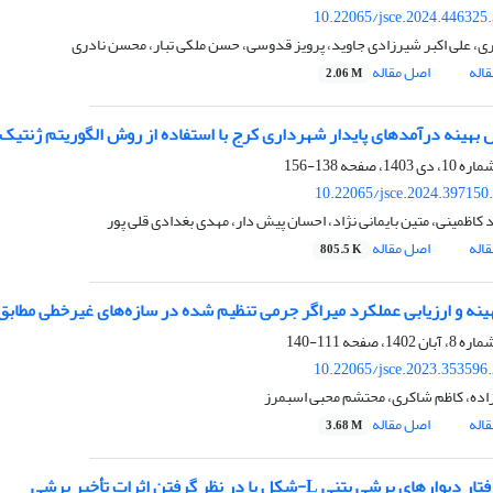
10.22065/jsce.2024.446325
ی، علی اکبر شیرزادی جاوید، پرویز قدوسی، حسن ملکی تبار، محسن نادری
اله
اصل مقاله
2.06 M
ل بهینه درآمدهای پایدار شهرداری کرج با استفاده از روش الگوریتم ژنتیک 
138-156
10.22065/jsce.2024.397150
کاظمینی، متین بایمانی نژاد، احسان پیش دار، مهدی بغدادی قلی پور
اله
اصل مقاله
805.5 K
نه و ارزیابی عملکرد میراگر جرمی تنظیم شده در سازه‌های غیرخطی مطابق FEMA-P58
111-140
10.22065/jsce.2023.353596
زاده، کاظم شاکری، محتشم محبی اسبمرز
اله
اصل مقاله
3.68 M
های برشی بتنی L-شکل با در نظر گرفتن اثرات تأخیر برشی