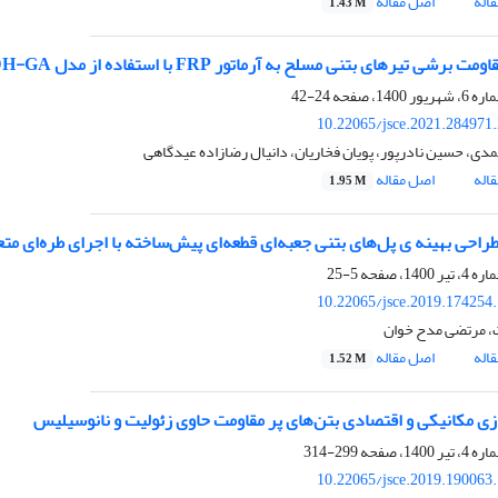
اله
اصل مقاله
1.43 M
برشی تیرهای بتنی مسلح به آرماتور FRP با استفاده از مدل GMDH-GA
24-42
10.22065/jsce.2021.284971
دی، حسین نادرپور، پویان فخاریان، دانیال رضازاده عیدگاهی
اله
اصل مقاله
1.95 M
طراحی بهینه ی پل‌های بتنی جعبه‌ای قطعه‌ای پیش‌ساخته با اجرای طره‌ای مت
5-25
10.22065/jsce.2019.174254
، مرتضی مدح خوان
اله
اصل مقاله
1.52 M
زی مکانیکی و اقتصادی بتن‌‌ها‌ی پر مقاومت حاوی زئولیت و نانوسیلیس
299-314
10.22065/jsce.2019.190063