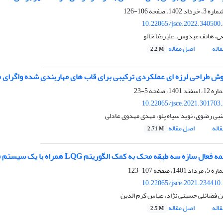
106-126
10.22065/jsce.2022.340500
ی، هاتف عبدوس، علیرضا خالو
اله
اصل مقاله
2.2 M
ش طراحی لرزه ای عملکردی ترکیبی برای قاب های مهاربندی شده واگرای 
5-23
10.22065/jsce.2021.301703
بی رضوی، نوید سیاه پلو، مهدی مهدوی عادلی
اله
اصل مقاله
2.71 M
ال سازه سه طبقه محک به کمک الگوریتم LQG همراه با یک سیستم فازی-ژنتیک
107-123
10.22065/jsce.2021.234410
فضائلی حسینی نژاد، عباس کرم الدین
اله
اصل مقاله
2.5 M