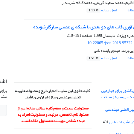
 اقلیم، محمد سعید کریمی، محمدکاظم شربتدار
اله
اصل مقاله
1.13 M
 آوری قاب های دو بعدی با شبکه ی عصبی سازگارشونده
191-210
10.22065/jsce.2018.95322
 پژند، مهدی پاینده ثانی
اله
اصل مقاله
1.51 M
اشت
 کشور برای چهارمین
برای 
کلیه حقوق این سایت اعم از طرح و محتوا متعلق به
هندسی سازه و ساخت
مشتر
انجمن مهندسی سازه ایران می باشد.
مسئولیت صحت و سقم کلیه مطالب مقاله اعم از
ن‌المللی مهندسی
محتوا، نام، تخصص، مرتبه، و مسئولیت افراد به
عهده شخص نویسنده مسئول مقاله است.
در نشریات علمی
1401-