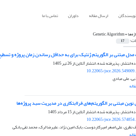
نویسندگان
ارسال مقاله
داوران
تماس با ما
ژه‌ها =
Genetic Algorithm
ات:
17
 مدل مبتنی بر الگوریتم ژنتیک برای به حداقل رساندن زمان پروژه و تسطیح
ده انتشار، پذیرفته شده، انتشار آنلاین از
26 تیر 1405
10.22065/jsce.2026.549009
بی، علی عبادی
اله
نوین مبتنی بر الگوریتم‌های فراابتکاری در مدیریت سبد پروژه‌ها
ده انتشار، پذیرفته شده، انتشار آنلاین از
15 مرداد 1405
10.22065/jsce.2026.574854
 نظری، علی اصغر امیرکاردوست، بابک امین نژاد، علیرضا لرک، محمد تقی بانکی
اله