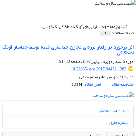
کلیدواژه‌ها =
جداساز لرزه‌ای آونگ اصطکاکی تک قوسی
تعداد مقالات:
1
اثر برخورد بر رفتار لرزه‌ای مخازن جداسازی شده توسط جداساز آونگ
اصطکاکی
دوره 5، شماره ویژه 3، پاییز 1397، صفحه
80-91
10.22065/jsce.2017.94432.1282
علیرضا عبدویس، علیرضا مرتضایی
مشاهده مقاله
اصل مقاله
1.79 M
مقالات آماده انتشار
شماره جاری
شماره‌های پیشین نشریه