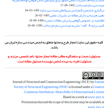
کسب رتبه الف نشریات علمی کشور برای چهارمین سال متوالی توسط نشریه
مهندسی سازه و ساخت
1402-06-17
برگزاری ششمین کنفرانس بین‌المللی مهندسی سازه
1401-03-04
تغییر هزینه پردازش مقاله در نشریات علمی
1401-02-26
اطلاعیه در خصوص گواهی پذیرش مقالات نشریه
1400-09-18
کسب رتبه A "الف" نشریه مهندسی سازه و ساخت
1399-06-18
کلیه حقوق این سایت اعم از طرح و محتوا متعلق به انجمن مهندسی سازه ایران می
باشد.
مسئولیت صحت و سقم کلیه مطالب مقاله اعم از محتوا، نام، تخصص، مرتبه، و
مسئولیت افراد به عهده شخص نویسنده مسئول مقاله است.
Journal of Structural and Construction Engineering (JSCE) by
Iranian
Society of Structural Engineering (ISSE)
is licensed under a
Creative
.
Commons Attribution-ShareAlike 4.0 International License
.
Based on a work at
www.jsce.ir
Permissions beyond the scope of this license may be available at
.
www.jsce.ir