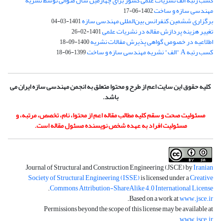
کسب رتبه الف نشریات علمی کشور برای چهارمین سال متوالی توسط نشریه
مهندسی سازه و ساخت
1402-06-17
برگزاری ششمین کنفرانس بین‌المللی مهندسی سازه
1401-03-04
تغییر هزینه پردازش مقاله در نشریات علمی
1401-02-26
اطلاعیه در خصوص گواهی پذیرش مقالات نشریه
1400-09-18
کسب رتبه A "الف" نشریه مهندسی سازه و ساخت
1399-06-18
کلیه حقوق این سایت اعم از طرح و محتوا متعلق به انجمن مهندسی سازه ایران می
باشد.
مسئولیت صحت و سقم کلیه مطالب مقاله اعم از محتوا، نام، تخصص، مرتبه، و
مسئولیت افراد به عهده شخص نویسنده مسئول مقاله است.
Journal of Structural and Construction Engineering (JSCE) by
Iranian
Society of Structural Engineering (ISSE)
is licensed under a
Creative
.
Commons Attribution-ShareAlike 4.0 International License
.
Based on a work at
www.jsce.ir
Permissions beyond the scope of this license may be available at
.
www.jsce.ir