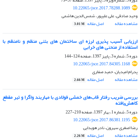
دوره 5، شماره ویژه 3، پاییز 1397، صفحه
57-79
10.22065/jsce.2017.78288.1089
وحید صادقی، علی علیپور، شمس الدین هاشمی
مشاهده مقاله
اصل مقاله
3.01 M
ارزیابی آسیب پذیری لرزه ای ساختمان های بتنی منظم و نامنظم با
استفاده از منحنی های خرابی
دوره 5، شماره 3، پاییز 1397، صفحه
124-144
10.22065/jsce.2017.84305.1168
پدرام امیدیان، حمید صفاری
مشاهده مقاله
اصل مقاله
2.66 M
بررسی ضریب رفتار قاب‌های خمشی فولادی با مهاربند واگرا و تیر مقطع
کاهش‌یافته
دوره 5، شماره 1، بهار 1397، صفحه
210-227
10.22065/jsce.2017.86381.1195
رضا اصغری سهرون، نادر هویدایی
مشاهده مقاله
اصل مقاله
2.26 M