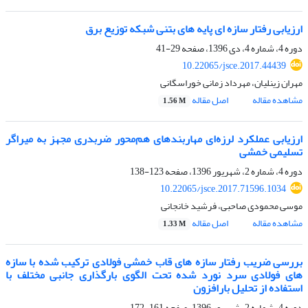
ارزیابی رفتار سازه ای پایه های بتنی شبکه توزیع برق
دوره 4، شماره 4، دی 1396، صفحه
29-41
10.22065/jsce.2017.44439
مهران زینلیان، مهرداد زمانی خوراسگانی
مشاهده مقاله
اصل مقاله
1.56 M
ارزیابی عملکرد لرزه‌ای مهاربندهای هم‌محور ضربدری مجهز به میراگر
تسلیمی خمشی
دوره 4، شماره 2، شهریور 1396، صفحه
123-138
10.22065/jsce.2017.71596.1034
موسی محمودی صاحبی، فرشید خانجانی
مشاهده مقاله
اصل مقاله
1.33 M
بررسی ضریب رفتار سازه های قاب خمشی فولادی ترکیب شده با سازه
های فولادی سرد نورد شده تحت الگوی بارگذاری جانبی مختلف با
استفاده از تحلیل بارافزون
دوره 4، شماره 2، شهریور 1396، صفحه
161-172