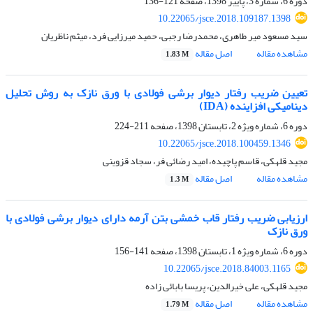
دوره 6، شماره 3، پاییز 1398، صفحه
121-136
10.22065/jsce.2018.109187.1398
سید مسعود میر طاهری، محمدرضا رجبی، حمید میرزایی فرد، میثم ناظریان
مشاهده مقاله
اصل مقاله
1.83 M
تعیین ضریب رفتار دیوار برشی فولادی با ورق نازک به روش تحلیل
دینامیکی افزاینده (IDA)
دوره 6، شماره ویژه 2، تابستان 1398، صفحه
211-224
10.22065/jsce.2018.100459.1346
مجید قلهکی، قاسم پاچیده، امید رضائی فر، سجاد قزوینی
مشاهده مقاله
اصل مقاله
1.3 M
ارزیابی ضریب رفتار قاب خمشی بتن آرمه دارای دیوار برشی فولادی با
ورق نازک
دوره 6، شماره ویژه 1، تابستان 1398، صفحه
141-156
10.22065/jsce.2018.84003.1165
مجید قلهکی، علی خیرالدین، پریسا بابائی زاده
مشاهده مقاله
اصل مقاله
1.79 M