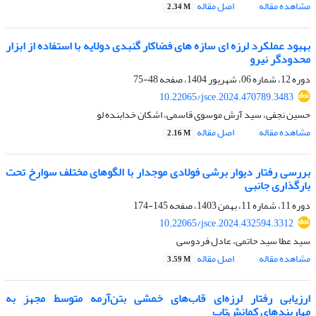
مشاهده مقاله
اصل مقاله
2.34 M
بهبود عملکرد لرزه ای سازه های فضاکار گنبدی دولایه با استفاده از ابزار
محدودگر نیرو
دوره 12، شماره 06، شهریور 1404، صفحه
48-75
10.22065/jsce.2024.470789.3483
حسین نجفی، سید آرش موسوی قاسمی، اشکان خدابنده لو
مشاهده مقاله
اصل مقاله
2.16 M
بررسی رفتار دیوار برشی فولادی موجدار با الگوهای مختلف سوارخ تحت
بارگذاری جانبی
دوره 11، شماره 11، بهمن 1403، صفحه
145-174
10.22065/jsce.2024.432594.3312
سید عطا سید حاتمی، عادل فردوسی
مشاهده مقاله
اصل مقاله
3.59 M
ارزیابی رفتار لرزه‌ای قاب‌های خمشی بتن‌آرمه متوسط مجهز به
مهاربندهای کمانش‌تاب