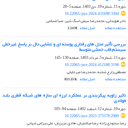
دوره 11، شماره 10، دی 1403، صفحه
5-28
10.22065/jsce.2024.431698.3304
نادر هویدایی، محمدرضا سیفی اسگ شهر، صبا مسلمی
مشاهده مقاله
اصل مقاله
1.54 M
بررسی تأثیر مدل های رفتاری پوسته ای و غشایی دال بر پاسخ غیرخطی
سیستم قاب خمشی متوسط
دوره 11، شماره 5، مرداد 1403، صفحه
130-145
10.22065/jsce.2024.412188.3198
مصطفی زارع شحنه، محمدرضا میرجلیلی
مشاهده مقاله
اصل مقاله
813.35 K
تاثیر زاویه پیکربندی بر عملکرد لرزه ای سازه های شبکه قطری بلند
فولادی
دوره 10، شماره 12، اسفند 1402، صفحه
94-105
10.22065/jsce.2023.375578.2989
رضا سجودی زاده، رضا میلانچیان، هادی عزیزیان، علی بیرامی شهابی