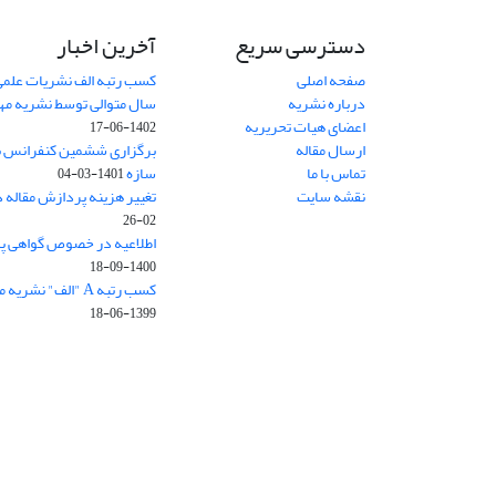
دسترسی سریع
آخرین اخبار
صفحه اصلی
کسب رتبه الف نشریات علمی
درباره نشریه
سال متوالی توسط نشریه م
اعضای هیات تحریریه
1402-06-17
ارسال مقاله
برگزاری ششمین کنفرانس بی
تماس با ما
سازه
1401-03-04
نقشه سایت
تغییر هزینه پردازش مقاله 
02-26
اطلاعیه در خصوص گواهی پ
1400-09-18
کسب رتبه A "الف" نشریه مهندسی سازه و ساخت
1399-06-18