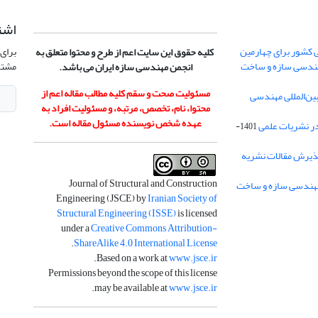
اشت
 کشور برای چهارمین
برای 
کلیه حقوق این سایت اعم از طرح و محتوا متعلق به
هندسی سازه و ساخت
مشتر
انجمن مهندسی سازه ایران می باشد.
مسئولیت صحت و سقم کلیه مطالب مقاله اعم از
ن‌المللی مهندسی
محتوا، نام، تخصص، مرتبه، و مسئولیت افراد به
عهده شخص نویسنده مسئول مقاله است.
در نشریات علمی
1401-
ذیرش مقالات نشریه
Journal of Structural and Construction
Engineering (JSCE) by
Iranian Society of
Structural Engineering (ISSE)
is licensed
under a
Creative Commons Attribution-
.
ShareAlike 4.0 International License
.
Based on a work at
www.jsce.ir
Permissions beyond the scope of this license
.
may be available at
www.jsce.ir