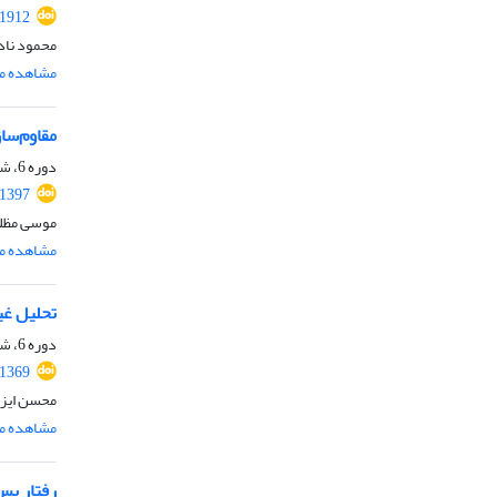
.1912
محمود ناد
مشاهده مق
مقاوم‌سا
دوره 6، شماره ویژه 4، دی 1398، صفحه
.1397
موسی مظلو
مشاهده مق
تحلیل غیر خط
دوره 6، شماره ویژه 3، پاییز 1398، صفحه
.1369
محسن ایزد
مشاهده مق
رفتار پس