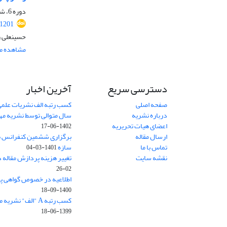
دوره 6، شماره 1، تابستان 1398، صفحه
.1201
حسینعلی ر
مشاهده مق
دسترسی سریع
آخرین اخبار
صفحه اصلی
کسب رتبه الف نشریات علمی
درباره نشریه
سال متوالی توسط نشریه م
اعضای هیات تحریریه
1402-06-17
ارسال مقاله
برگزاری ششمین کنفرانس بی
تماس با ما
سازه
1401-03-04
نقشه سایت
تغییر هزینه پردازش مقاله 
02-26
اطلاعیه در خصوص گواهی پ
1400-09-18
کسب رتبه A "الف" نشریه مهندسی سازه و ساخت
1399-06-18