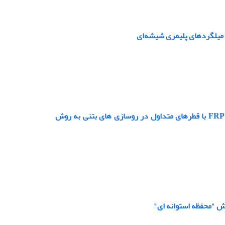
 میلگردهای پلیمری شیشه‌ای
بررسی پدیده خستگی و تغییرات تنش با به کارگیری میلگردهای داول کامپوزیتی FRP با قطرهای متداول در روسازی های بتنی به روش