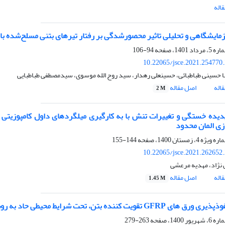
اله
مایشگاهی و تحلیلی تاثیر محصورشدگی بر رفتار تیرهای بتنی مسلح‌شده با
94-106
10.22065/jsce.2021.254770
حسینی طباطبائی، حسینعلی رهدار، سید روح الله موسوی، سیدمصطفی طباطبایی
اله
اصل مقاله
2 M
ی المان محدود
144-155
10.22065/jsce.2021.262652
ی نژاد، مهدیه مرعشی
اله
اصل مقاله
1.45 M
 تقویت کننده بتن، تحت شرایط محیطی حاد به روش "محفظه استوانه ای"
263-279