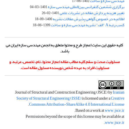
مهندسی سازه و ساخت
1402-06-17
برگزاری ششمین کنفرانس بین‌المللی مهندسی سازه
1401-03-04
تغییر هزینه پردازش مقاله در نشریات علمی
1401-02-26
اطلاعیه در خصوص گواهی پذیرش مقالات نشریه
1400-09-18
کسب رتبه A "الف" نشریه مهندسی سازه و ساخت
1399-06-18
کلیه حقوق این سایت اعم از طرح و محتوا متعلق به انجمن مهندسی سازه ایران می
باشد.
مسئولیت صحت و سقم کلیه مطالب مقاله اعم از محتوا، نام، تخصص، مرتبه، و
مسئولیت افراد به عهده شخص نویسنده مسئول مقاله است.
Journal of Structural and Construction Engineering (JSCE) by
Iranian
Society of Structural Engineering (ISSE)
is licensed under a
Creative
.
Commons Attribution-ShareAlike 4.0 International License
.
Based on a work at
www.jsce.ir
Permissions beyond the scope of this license may be available at
.
www.jsce.ir