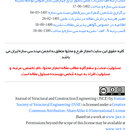
کسب رتبه الف نشریات علمی کشور برای چهارمین سال متوالی توسط نشریه
مهندسی سازه و ساخت
1402-06-17
برگزاری ششمین کنفرانس بین‌المللی مهندسی سازه
1401-03-04
تغییر هزینه پردازش مقاله در نشریات علمی
1401-02-26
اطلاعیه در خصوص گواهی پذیرش مقالات نشریه
1400-09-18
کسب رتبه A "الف" نشریه مهندسی سازه و ساخت
1399-06-18
کلیه حقوق این سایت اعم از طرح و محتوا متعلق به انجمن مهندسی سازه ایران می
باشد.
مسئولیت صحت و سقم کلیه مطالب مقاله اعم از محتوا، نام، تخصص، مرتبه، و
مسئولیت افراد به عهده شخص نویسنده مسئول مقاله است.
Journal of Structural and Construction Engineering (JSCE) by
Iranian
Society of Structural Engineering (ISSE)
is licensed under a
Creative
.
Commons Attribution-ShareAlike 4.0 International License
.
Based on a work at
www.jsce.ir
Permissions beyond the scope of this license may be available at
.
www.jsce.ir