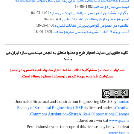
کسب رتبه الف نشریات علمی کشور برای چهارمین سال متوالی توسط نشریه
مهندسی سازه و ساخت
1402-06-17
برگزاری ششمین کنفرانس بین‌المللی مهندسی سازه
1401-03-04
تغییر هزینه پردازش مقاله در نشریات علمی
1401-02-26
اطلاعیه در خصوص گواهی پذیرش مقالات نشریه
1400-09-18
کسب رتبه A "الف" نشریه مهندسی سازه و ساخت
1399-06-18
کلیه حقوق این سایت اعم از طرح و محتوا متعلق به انجمن مهندسی سازه ایران می
باشد.
مسئولیت صحت و سقم کلیه مطالب مقاله اعم از محتوا، نام، تخصص، مرتبه، و
مسئولیت افراد به عهده شخص نویسنده مسئول مقاله است.
Journal of Structural and Construction Engineering (JSCE) by
Iranian
Society of Structural Engineering (ISSE)
is licensed under a
Creative
.
Commons Attribution-ShareAlike 4.0 International License
.
Based on a work at
www.jsce.ir
Permissions beyond the scope of this license may be available at
.
www.jsce.ir