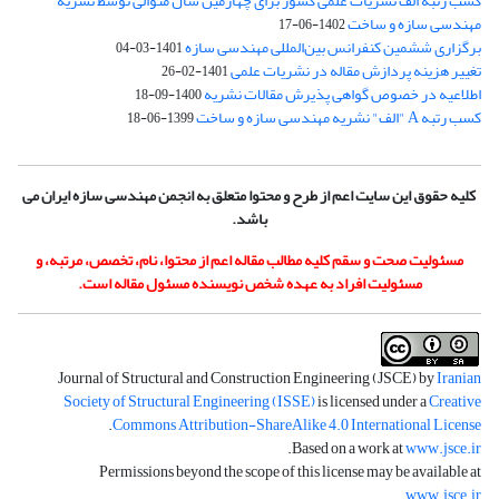
کسب رتبه الف نشریات علمی کشور برای چهارمین سال متوالی توسط نشریه
مهندسی سازه و ساخت
1402-06-17
برگزاری ششمین کنفرانس بین‌المللی مهندسی سازه
1401-03-04
تغییر هزینه پردازش مقاله در نشریات علمی
1401-02-26
اطلاعیه در خصوص گواهی پذیرش مقالات نشریه
1400-09-18
کسب رتبه A "الف" نشریه مهندسی سازه و ساخت
1399-06-18
کلیه حقوق این سایت اعم از طرح و محتوا متعلق به انجمن مهندسی سازه ایران می
باشد.
مسئولیت صحت و سقم کلیه مطالب مقاله اعم از محتوا، نام، تخصص، مرتبه، و
مسئولیت افراد به عهده شخص نویسنده مسئول مقاله است.
Journal of Structural and Construction Engineering (JSCE) by
Iranian
Society of Structural Engineering (ISSE)
is licensed under a
Creative
.
Commons Attribution-ShareAlike 4.0 International License
.
Based on a work at
www.jsce.ir
Permissions beyond the scope of this license may be available at
.
www.jsce.ir