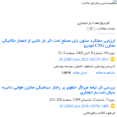
کلیدواژه‌ها =
بار انفجاری
تعداد مقالات:
3
ارزیابی عملکرد ستون بتن مسلح تحت اثر بار ناشی از انفجار مکانیکی
مخازن CNG خودرو
دوره 10، شماره 8، آبان 1402، صفحه
5-21
10.22065/jsce.2023.342379.2815
ادریس یوسفی، مسعود خلیقی، یوسف یوسفی
مشاهده مقاله
اصل مقاله
2.88 M
بررسی اثر تیغه میراگر حلقوی بر رفتار دینامیکی مخازن هوایی ذخیره‌
سیال تحت بار انفجاری
دوره 7، شماره 2، تابستان 1399، صفحه
202-221
10.22065/jsce.2018.118792.1460
فرهود کلاته، رافق فانی