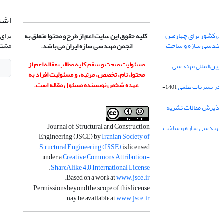
اشت
 کشور برای چهارمین
برای 
کلیه حقوق این سایت اعم از طرح و محتوا متعلق به
هندسی سازه و ساخت
مشتر
انجمن مهندسی سازه ایران می باشد.
مسئولیت صحت و سقم کلیه مطالب مقاله اعم از
ن‌المللی مهندسی
محتوا، نام، تخصص، مرتبه، و مسئولیت افراد به
عهده شخص نویسنده مسئول مقاله است.
در نشریات علمی
1401-
ذیرش مقالات نشریه
Journal of Structural and Construction
Engineering (JSCE) by
Iranian Society of
Structural Engineering (ISSE)
is licensed
under a
Creative Commons Attribution-
.
ShareAlike 4.0 International License
.
Based on a work at
www.jsce.ir
Permissions beyond the scope of this license
.
may be available at
www.jsce.ir