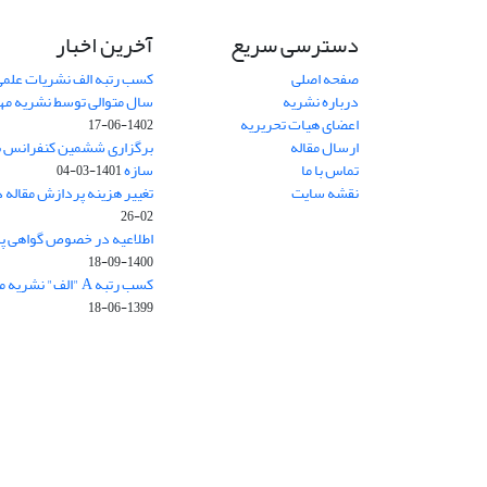
دسترسی سریع
آخرین اخبار
صفحه اصلی
کسب رتبه الف نشریات علمی
درباره نشریه
سال متوالی توسط نشریه م
اعضای هیات تحریریه
1402-06-17
ارسال مقاله
برگزاری ششمین کنفرانس بی
تماس با ما
سازه
1401-03-04
نقشه سایت
تغییر هزینه پردازش مقاله 
02-26
اطلاعیه در خصوص گواهی پ
1400-09-18
کسب رتبه A "الف" نشریه مهندسی سازه و ساخت
1399-06-18