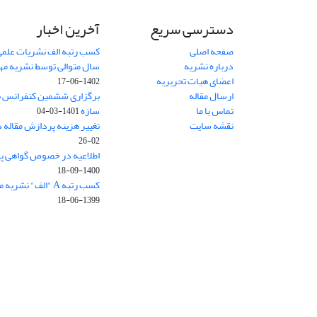
دسترسی سریع
آخرین اخبار
صفحه اصلی
کسب رتبه الف نشریات علمی
درباره نشریه
سال متوالی توسط نشریه م
اعضای هیات تحریریه
1402-06-17
ارسال مقاله
برگزاری ششمین کنفرانس بی
تماس با ما
سازه
1401-03-04
نقشه سایت
تغییر هزینه پردازش مقاله 
02-26
اطلاعیه در خصوص گواهی پ
1400-09-18
کسب رتبه A "الف" نشریه مهندسی سازه و ساخت
1399-06-18