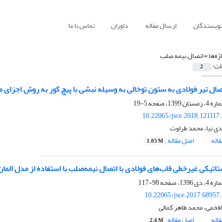
نویسندگان
ارسال مقاله
داوران
تماس با ما
ژه‌ها =
اتصال نیمه صلب
ات:
2
صال تیر فولادی به ستون توخالی به وسیله نبشی با پیچ کور به روش اجزای 
5-19
10.22065/jsce.2018.121117
ی نیا، محمد طراوت
اله
اصل مقاله
1.03 M
تاتیکی غیرخطی قاب‌های فولادی با اتصال نیمه‌صلب با استفاده از مدل الما
98-117
10.22065/jsce.2017.68957
فخمی، محمد طاهر کمالی
اله
اصل مقاله
2.4 M