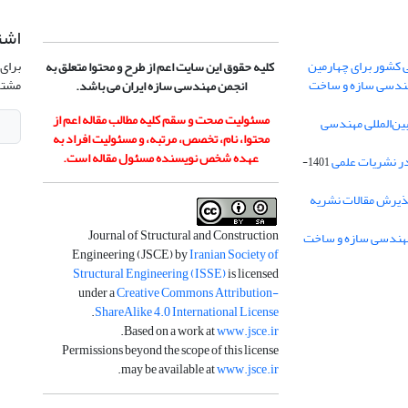
اشت
 کشور برای چهارمین
برای 
کلیه حقوق این سایت اعم از طرح و محتوا متعلق به
هندسی سازه و ساخت
مشتر
انجمن مهندسی سازه ایران می باشد.
مسئولیت صحت و سقم کلیه مطالب مقاله اعم از
ن‌المللی مهندسی
محتوا، نام، تخصص، مرتبه، و مسئولیت افراد به
عهده شخص نویسنده مسئول مقاله است.
در نشریات علمی
1401-
ذیرش مقالات نشریه
Journal of Structural and Construction
Engineering (JSCE) by
Iranian Society of
Structural Engineering (ISSE)
is licensed
under a
Creative Commons Attribution-
.
ShareAlike 4.0 International License
.
Based on a work at
www.jsce.ir
Permissions beyond the scope of this license
.
may be available at
www.jsce.ir