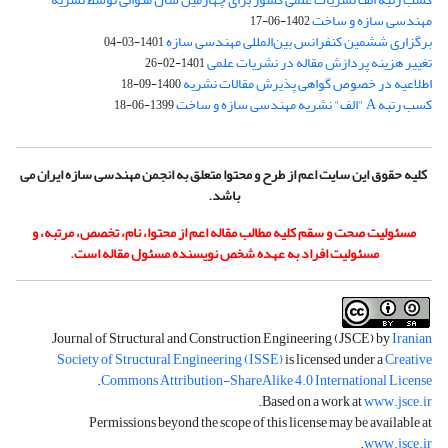
مهندسی سازه و ساخت
1402-06-17
برگزاری ششمین کنفرانس بین‌المللی مهندسی سازه
1401-03-04
تغییر هزینه پردازش مقاله در نشریات علمی
1401-02-26
اطلاعیه در خصوص گواهی پذیرش مقالات نشریه
1400-09-18
کسب رتبه A "الف" نشریه مهندسی سازه و ساخت
1399-06-18
کلیه حقوق این سایت اعم از طرح و محتوا متعلق به انجمن مهندسی سازه ایران می
باشد.
مسئولیت صحت و سقم کلیه مطالب مقاله اعم از محتوا، نام، تخصص، مرتبه، و
مسئولیت افراد به عهده شخص نویسنده مسئول مقاله است.
Journal of Structural and Construction Engineering (JSCE) by
Iranian
Society of Structural Engineering (ISSE)
is licensed under a
Creative
.
Commons Attribution-ShareAlike 4.0 International License
.
Based on a work at
www.jsce.ir
Permissions beyond the scope of this license may be available at
.
www.jsce.ir