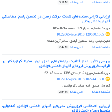
مشاهده مقاله
اصل مقاله
3.18 M
ارزیابی کارایی سنجه‌های شدت حرکت زمین در تخمین پاسخ دینامیکی
قابهای خمشی بتنی
دوره 7، شماره 1، بهار 1399، صفحه
169-185
10.22065/jsce.2018.129630.1565
معین دیانی، رضا اسمعیل آبادی، سالار آرین مقدم
مشاهده مقاله
اصل مقاله
2.42 M
بررسی تاثیر عدم قطعیت پارامترهای مدل ایبار-مدینا-کراوینکلر بر
ظرفیت فروریزش لرزه ای قابهای خمشی فولادی
دوره 6، شماره ویژه 2، تابستان 1398، صفحه
45-62
10.22065/jsce.2018.102244.1360
کوروش مهدی زاده، عباس کرم الدین
مشاهده مقاله
اصل مقاله
2.04 M
ارزیابی احتمالاتی فروریزش تدریجی قابهای خمشی فولادی (معمولی،
متوسط و ویژه) تحت زلزله