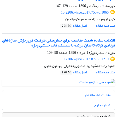
دوره 4، شماره 3، آذر 1396، صفحه
129-147
10.22065/jsce.2017.75370.1066
کوروش مهدی زاده، عباس کرم الدین
مشاهده مقاله
اصل مقاله
2.34 M
انتخاب سنجه شدت مناسب برای پیش‌بینی ظرفیت فروریزش سازه‌های
فولادی کوتاه تا میان مرتبه با سیستم قاب خمشی ویژه
دوره 4، شماره ویژه 1، مرداد 1396، صفحه
98-109
10.22065/jsce.2017.87785.1219
حمید رضا جمشیدیها، منصور یخچالیان، بنیامین محبی
مشاهده مقاله
اصل مقاله
1.69 M
مقالات آماده انتشار
شماره جاری
شماره‌های پیشین نشریه