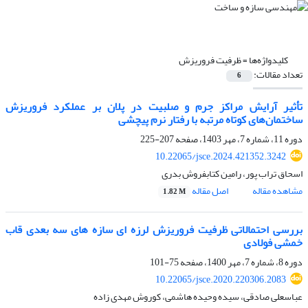
کلیدواژه‌ها =
ظرفیت فروریزش
تعداد مقالات:
6
تأثیر آرایش مراکز جرم و صلبیت در پلان بر عملکرد فروریزش
ساختمان‌های کوتاه مرتبه با رفتار نرم پیچشی
دوره 11، شماره 7، مهر 1403، صفحه
207-225
10.22065/jsce.2024.421352.3242
اسحاق تراب پور، رامین کتابفروش بدری
مشاهده مقاله
اصل مقاله
1.82 M
بررسی احتمالاتی ظرفیت فروریزش لرزه ای سازه های سه بعدی قاب
خمشی فولادی
دوره 8، شماره 7، مهر 1400، صفحه
75-101
10.22065/jsce.2020.220306.2083
عباسعلی صادقی، سیده وحیده هاشمی، کوروش مهدی زاده