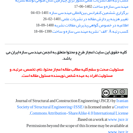
کسب رتبه الف نشریات علمی کشور برای چهارمین سال متوالی توسط نشریه
مهندسی سازه و ساخت
1402-06-17
برگزاری ششمین کنفرانس بین‌المللی مهندسی سازه
1401-03-04
تغییر هزینه پردازش مقاله در نشریات علمی
1401-02-26
اطلاعیه در خصوص گواهی پذیرش مقالات نشریه
1400-09-18
کسب رتبه A "الف" نشریه مهندسی سازه و ساخت
1399-06-18
کلیه حقوق این سایت اعم از طرح و محتوا متعلق به انجمن مهندسی سازه ایران می
باشد.
مسئولیت صحت و سقم کلیه مطالب مقاله اعم از محتوا، نام، تخصص، مرتبه، و
مسئولیت افراد به عهده شخص نویسنده مسئول مقاله است.
Journal of Structural and Construction Engineering (JSCE) by
Iranian
Society of Structural Engineering (ISSE)
is licensed under a
Creative
.
Commons Attribution-ShareAlike 4.0 International License
.
Based on a work at
www.jsce.ir
Permissions beyond the scope of this license may be available at
.
www.jsce.ir