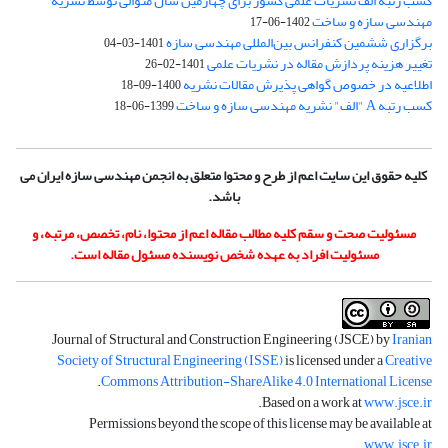
کسب رتبه الف نشریات علمی کشور برای چهارمین سال متوالی توسط نشریه
مهندسی سازه و ساخت
1402-06-17
برگزاری ششمین کنفرانس بین‌المللی مهندسی سازه
1401-03-04
تغییر هزینه پردازش مقاله در نشریات علمی
1401-02-26
اطلاعیه در خصوص گواهی پذیرش مقالات نشریه
1400-09-18
کسب رتبه A "الف" نشریه مهندسی سازه و ساخت
1399-06-18
کلیه حقوق این سایت اعم از طرح و محتوا متعلق به انجمن مهندسی سازه ایران می
باشد.
مسئولیت صحت و سقم کلیه مطالب مقاله اعم از محتوا، نام، تخصص، مرتبه، و
مسئولیت افراد به عهده شخص نویسنده مسئول مقاله است.
Journal of Structural and Construction Engineering (JSCE) by
Iranian
Society of Structural Engineering (ISSE)
is licensed under a
Creative
.
Commons Attribution-ShareAlike 4.0 International License
.
Based on a work at
www.jsce.ir
Permissions beyond the scope of this license may be available at
.
www.jsce.ir