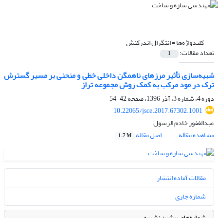
کلیدواژه‌ها =
انتگرال اندرکنش
تعداد مقالات:
1
شبیه‌سازی تأثیر مرزهای ناهمگن داخلی خطی و منحنی بر مسیر گسترش
ترک در مود مرکب به کمک روش مجموعه تراز
دوره 4، شماره 3، آذر 1396، صفحه
42-54
10.22065/jsce.2017.67302.1001
عبدالغفور خادم الرسول
مشاهده مقاله
اصل مقاله
1.7 M
مقالات آماده انتشار
شماره جاری
شماره‌های پیشین نشریه