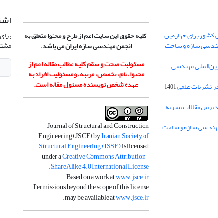
اشت
 کشور برای چهارمین
برای 
کلیه حقوق این سایت اعم از طرح و محتوا متعلق به
هندسی سازه و ساخت
مشتر
انجمن مهندسی سازه ایران می باشد.
مسئولیت صحت و سقم کلیه مطالب مقاله اعم از
ن‌المللی مهندسی
محتوا، نام، تخصص، مرتبه، و مسئولیت افراد به
عهده شخص نویسنده مسئول مقاله است.
در نشریات علمی
1401-
ذیرش مقالات نشریه
Journal of Structural and Construction
Engineering (JSCE) by
Iranian Society of
Structural Engineering (ISSE)
is licensed
under a
Creative Commons Attribution-
.
ShareAlike 4.0 International License
.
Based on a work at
www.jsce.ir
Permissions beyond the scope of this license
.
may be available at
www.jsce.ir