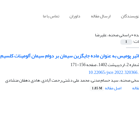
نویسندگان
ارسال مقاله
داوران
تماس با ما
ده =
راسخی صحنه، علیرضا
ات:
1
ثیر پومیس به عنوان ماده جایگزین سیمان بر دوام سیمان آلومینات کلسیم
156-171
10.22065/jsce.2022.320366
سخی صحنه، سید حسام مدنی، محمد علی دشتی رحمت آبادی، هادی دهقان منشادی
اله
اصل مقاله
1.85 M