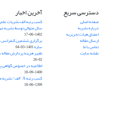
دسترسی سریع
آخرین اخبار
صفحه اصلی
کسب رتبه الف نشریات علمی
درباره نشریه
سال متوالی توسط نشریه م
اعضای هیات تحریریه
1402-06-17
ارسال مقاله
برگزاری ششمین کنفرانس بی
تماس با ما
سازه
1401-03-04
نقشه سایت
تغییر هزینه پردازش مقاله 
02-26
اطلاعیه در خصوص گواهی پ
1400-09-18
کسب رتبه A "الف" نشریه مهندسی سازه و ساخت
1399-06-18