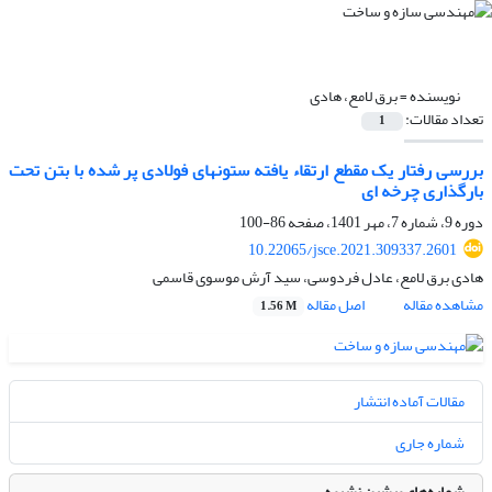
نویسنده =
برق لامع، هادی
تعداد مقالات:
1
بررسی رفتار یک مقطع ارتقاء یافته ستونهای فولادی پر شده با بتن تحت
بارگذاری چرخه ای
دوره 9، شماره 7، مهر 1401، صفحه
86-100
10.22065/jsce.2021.309337.2601
هادی برق لامع، عادل فردوسی، سید آرش موسوی قاسمی
مشاهده مقاله
اصل مقاله
1.56 M
مقالات آماده انتشار
شماره جاری
شماره‌های پیشین نشریه