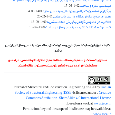
کسب رتبه الف نشریات علمی کشور برای چهارمین سال متوالی توسط نشریه
مهندسی سازه و ساخت
1402-06-17
برگزاری ششمین کنفرانس بین‌المللی مهندسی سازه
1401-03-04
تغییر هزینه پردازش مقاله در نشریات علمی
1401-02-26
اطلاعیه در خصوص گواهی پذیرش مقالات نشریه
1400-09-18
کسب رتبه A "الف" نشریه مهندسی سازه و ساخت
1399-06-18
کلیه حقوق این سایت اعم از طرح و محتوا متعلق به انجمن مهندسی سازه ایران می
باشد.
مسئولیت صحت و سقم کلیه مطالب مقاله اعم از محتوا، نام، تخصص، مرتبه، و
مسئولیت افراد به عهده شخص نویسنده مسئول مقاله است.
Journal of Structural and Construction Engineering (JSCE) by
Iranian
Society of Structural Engineering (ISSE)
is licensed under a
Creative
.
Commons Attribution-ShareAlike 4.0 International License
.
Based on a work at
www.jsce.ir
Permissions beyond the scope of this license may be available at
.
www.jsce.ir