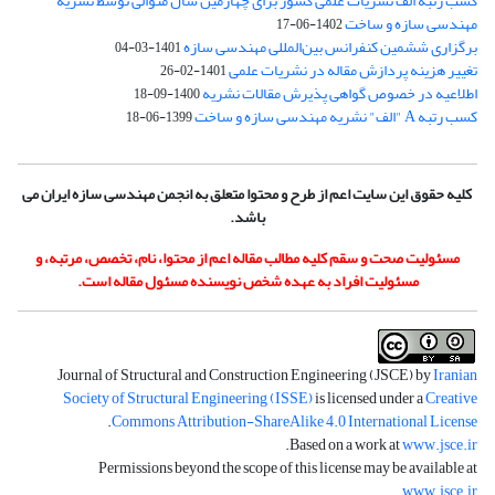
کسب رتبه الف نشریات علمی کشور برای چهارمین سال متوالی توسط نشریه
مهندسی سازه و ساخت
1402-06-17
برگزاری ششمین کنفرانس بین‌المللی مهندسی سازه
1401-03-04
تغییر هزینه پردازش مقاله در نشریات علمی
1401-02-26
اطلاعیه در خصوص گواهی پذیرش مقالات نشریه
1400-09-18
کسب رتبه A "الف" نشریه مهندسی سازه و ساخت
1399-06-18
کلیه حقوق این سایت اعم از طرح و محتوا متعلق به انجمن مهندسی سازه ایران می
باشد.
مسئولیت صحت و سقم کلیه مطالب مقاله اعم از محتوا، نام، تخصص، مرتبه، و
مسئولیت افراد به عهده شخص نویسنده مسئول مقاله است.
Journal of Structural and Construction Engineering (JSCE) by
Iranian
Society of Structural Engineering (ISSE)
is licensed under a
Creative
.
Commons Attribution-ShareAlike 4.0 International License
.
Based on a work at
www.jsce.ir
Permissions beyond the scope of this license may be available at
.
www.jsce.ir