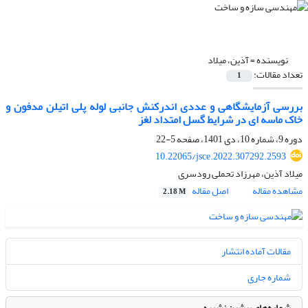
نویسنده =
آذین، میلاد
تعداد مقالات:
1
بررسی آزمایشگاهی و عددی اندرکنش جانبی لوله پلی اتیلن مدفون و
خاک ماسه ای در شرایط گسل امتداد لغز
دوره 9، شماره 10، دی 1401، صفحه
5-22
10.22065/jsce.2022.307292.2593
میلاد آذین، مهرزاد تحملی رودسری
مشاهده مقاله
اصل مقاله
2.18 M
مقالات آماده انتشار
شماره جاری
شماره‌های پیشین نشریه