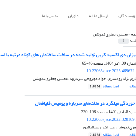
نویسندگان
ارسال مقاله
داوران
تماس با ما
ده =
محسن جعفری ندوشن
ات:
2
زان دی اکسید کربن تولید شده در ساخت ساختمان های کوتاه مرتبه با اسکلت بتنی، فولادی و 
46-65
10.22065/jsce.2025.469672
اری نژاد رودسری، جواد مجروحی سردرود، محسن جعفری ندوشن
اله
اصل مقاله
1.48 M
خوردگی میلگرد در ملات‌های سرباره و پومیس قلیافعال
198-220
10.22065/jsce.2022.320169
ی ندوشن، علی اکبر رمضانیانپور
اله
اصل مقاله
2.15 M