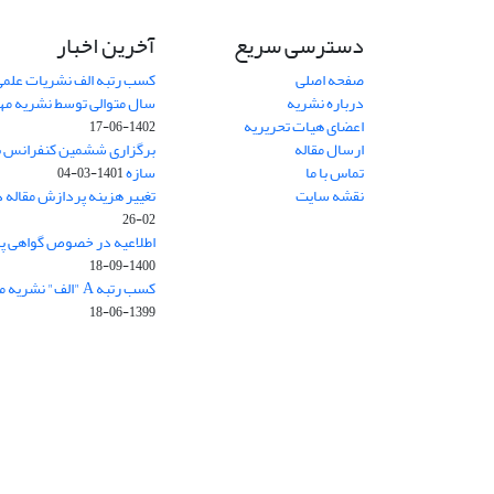
دسترسی سریع
آخرین اخبار
صفحه اصلی
کسب رتبه الف نشریات علمی
درباره نشریه
سال متوالی توسط نشریه م
اعضای هیات تحریریه
1402-06-17
ارسال مقاله
برگزاری ششمین کنفرانس بی
تماس با ما
سازه
1401-03-04
نقشه سایت
تغییر هزینه پردازش مقاله 
02-26
اطلاعیه در خصوص گواهی پ
1400-09-18
کسب رتبه A "الف" نشریه مهندسی سازه و ساخت
1399-06-18