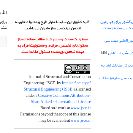
اشت
 کشور برای چهارمین
برای 
کلیه حقوق این سایت اعم از طرح و محتوا متعلق به
هندسی سازه و ساخت
مشتر
انجمن مهندسی سازه ایران می باشد.
مسئولیت صحت و سقم کلیه مطالب مقاله اعم از
ن‌المللی مهندسی
محتوا، نام، تخصص، مرتبه، و مسئولیت افراد به
عهده شخص نویسنده مسئول مقاله است.
در نشریات علمی
1401-
ذیرش مقالات نشریه
Journal of Structural and Construction
Engineering (JSCE) by
Iranian Society of
Structural Engineering (ISSE)
is licensed
under a
Creative Commons Attribution-
.
ShareAlike 4.0 International License
.
Based on a work at
www.jsce.ir
Permissions beyond the scope of this license
.
may be available at
www.jsce.ir