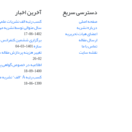
دسترسی سریع
آخرین اخبار
صفحه اصلی
کسب رتبه الف نشریات علمی
درباره نشریه
سال متوالی توسط نشریه م
اعضای هیات تحریریه
1402-06-17
ارسال مقاله
برگزاری ششمین کنفرانس بی
تماس با ما
سازه
1401-03-04
نقشه سایت
تغییر هزینه پردازش مقاله 
02-26
اطلاعیه در خصوص گواهی پ
1400-09-18
کسب رتبه A "الف" نشریه مهندسی سازه و ساخت
1399-06-18