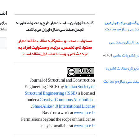
اشت
 کشور برای چهارمین
برای 
کلیه حقوق این سایت اعم از طرح و محتوا متعلق به
هندسی سازه و ساخت
مشتر
انجمن مهندسی سازه ایران می باشد.
مسئولیت صحت و سقم کلیه مطالب مقاله اعم از
ن‌المللی مهندسی
محتوا، نام، تخصص، مرتبه، و مسئولیت افراد به
عهده شخص نویسنده مسئول مقاله است.
در نشریات علمی
1401-
ذیرش مقالات نشریه
Journal of Structural and Construction
Engineering (JSCE) by
Iranian Society of
Structural Engineering (ISSE)
is licensed
under a
Creative Commons Attribution-
.
ShareAlike 4.0 International License
.
Based on a work at
www.jsce.ir
Permissions beyond the scope of this license
.
may be available at
www.jsce.ir