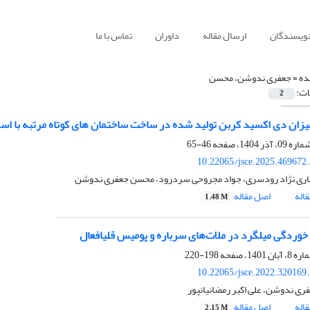
نویسندگان
ارسال مقاله
داوران
تماس با ما
ده =
جعفری ندوشن، محسن
ات:
2
زان دی اکسید کربن تولید شده در ساخت ساختمان های کوتاه مرتبه با اسکلت بتنی، فولادی و 
46-65
10.22065/jsce.2025.469672
اری نژاد رودسری، جواد مجروحی سردرود، محسن جعفری ندوشن
اله
اصل مقاله
1.48 M
خوردگی میلگرد در ملات‌های سرباره و پومیس قلیافعال
198-220
10.22065/jsce.2022.320169
ی ندوشن، علی اکبر رمضانیانپور
اله
اصل مقاله
2.15 M