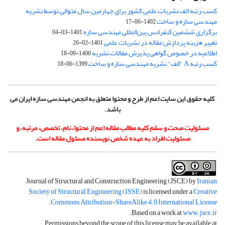
کسب رتبه الف نشریات علمی کشور برای چهارمین سال متوالی توسط نشریه
مهندسی سازه و ساخت
1402-06-17
برگزاری ششمین کنفرانس بین‌المللی مهندسی سازه
1401-03-04
تغییر هزینه پردازش مقاله در نشریات علمی
1401-02-26
اطلاعیه در خصوص گواهی پذیرش مقالات نشریه
1400-09-18
کسب رتبه A "الف" نشریه مهندسی سازه و ساخت
1399-06-18
کلیه حقوق این سایت اعم از طرح و محتوا متعلق به انجمن مهندسی سازه ایران می
باشد.
مسئولیت صحت و سقم کلیه مطالب مقاله اعم از محتوا، نام، تخصص، مرتبه، و
مسئولیت افراد به عهده شخص نویسنده مسئول مقاله است.
Journal of Structural and Construction Engineering (JSCE) by
Iranian
Society of Structural Engineering (ISSE)
is licensed under a
Creative
.
Commons Attribution-ShareAlike 4.0 International License
.
Based on a work at
www.jsce.ir
Permissions beyond the scope of this license may be available at