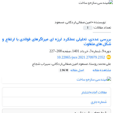
نویسنده =
امین صفائی اردکانی، مسعود
تعداد مقالات:
1
بررسی عددی، تحلیلی عملکرد لرزه ای میراگرهای فولادی با ارتفاع و
شکل های متفاوت
دوره 9، شماره 3، خرداد 1401، صفحه
208-227
10.22065/jsce.2021.270979.2352
علی محمد روستا، مسعود امین صفائی اردکانی، سهراب شجاع
مشاهده مقاله
اصل مقاله
2.96 M
مقالات آماده انتشار
شماره جاری
شماره‌های پیشین نشریه