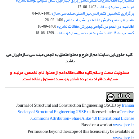
کسب رتبه الف نشریات علمی کشور برای چهارمین سال متوالی توسط نشریه
مهندسی سازه و ساخت
1402-06-17
برگزاری ششمین کنفرانس بین‌المللی مهندسی سازه
1401-03-04
تغییر هزینه پردازش مقاله در نشریات علمی
1401-02-26
اطلاعیه در خصوص گواهی پذیرش مقالات نشریه
1400-09-18
کسب رتبه A "الف" نشریه مهندسی سازه و ساخت
1399-06-18
کلیه حقوق این سایت اعم از طرح و محتوا متعلق به انجمن مهندسی سازه ایران می
باشد.
مسئولیت صحت و سقم کلیه مطالب مقاله اعم از محتوا، نام، تخصص، مرتبه، و
مسئولیت افراد به عهده شخص نویسنده مسئول مقاله است.
Journal of Structural and Construction Engineering (JSCE) by
Iranian
Society of Structural Engineering (ISSE)
is licensed under a
Creative
.
Commons Attribution-ShareAlike 4.0 International License
.
Based on a work at
www.jsce.ir
Permissions beyond the scope of this license may be available at
.
www.jsce.ir