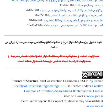
کسب رتبه الف نشریات علمی کشور برای چهارمین سال متوالی توسط نشریه
مهندسی سازه و ساخت
1402-06-17
برگزاری ششمین کنفرانس بین‌المللی مهندسی سازه
1401-03-04
تغییر هزینه پردازش مقاله در نشریات علمی
1401-02-26
اطلاعیه در خصوص گواهی پذیرش مقالات نشریه
1400-09-18
کسب رتبه A "الف" نشریه مهندسی سازه و ساخت
1399-06-18
کلیه حقوق این سایت اعم از طرح و محتوا متعلق به انجمن مهندسی سازه ایران می
باشد.
مسئولیت صحت و سقم کلیه مطالب مقاله اعم از محتوا، نام، تخصص، مرتبه، و
مسئولیت افراد به عهده شخص نویسنده مسئول مقاله است.
Journal of Structural and Construction Engineering (JSCE) by
Iranian
Society of Structural Engineering (ISSE)
is licensed under a
Creative
.
Commons Attribution-ShareAlike 4.0 International License
.
Based on a work at
www.jsce.ir
Permissions beyond the scope of this license may be available at
.
www.jsce.ir