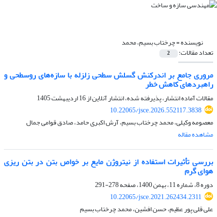
نویسنده =
چرختاب بسیم، محمد
تعداد مقالات:
2
مروری جامع بر اندرکنش گسلش سطحی زلزله با سازه‌های روسطحی و
راهبردهای کاهش خطر
مقالات آماده انتشار، پذیرفته شده، انتشار آنلاین از
16 اردیبهشت 1405
10.22065/jsce.2026.552117.3838
معصومه وکیلی، محمد چرختاب بسیم، آرش اکبری حامد، صادق قوامی جمال
مشاهده مقاله
بررسی تأثیرات استفاده از نیتروژن مایع بر خواص بتن در بتن ریزی
هوای گرم
دوره 8، شماره 11، بهمن 1400، صفحه
278-291
10.22065/jsce.2021.262434.2311
علی قلی پور عظیم، حسن افشین، محمد چرختاب بسیم