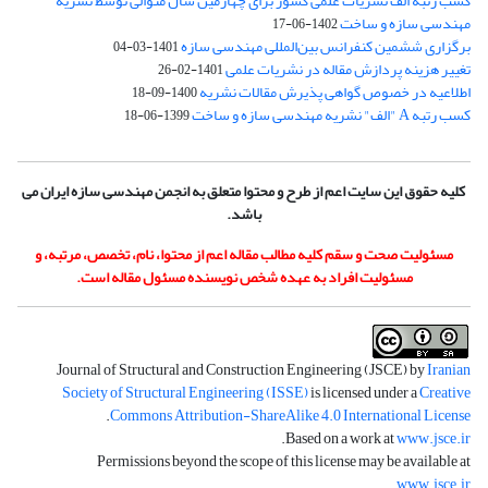
کسب رتبه الف نشریات علمی کشور برای چهارمین سال متوالی توسط نشریه
مهندسی سازه و ساخت
1402-06-17
برگزاری ششمین کنفرانس بین‌المللی مهندسی سازه
1401-03-04
تغییر هزینه پردازش مقاله در نشریات علمی
1401-02-26
اطلاعیه در خصوص گواهی پذیرش مقالات نشریه
1400-09-18
کسب رتبه A "الف" نشریه مهندسی سازه و ساخت
1399-06-18
کلیه حقوق این سایت اعم از طرح و محتوا متعلق به انجمن مهندسی سازه ایران می
باشد.
مسئولیت صحت و سقم کلیه مطالب مقاله اعم از محتوا، نام، تخصص، مرتبه، و
مسئولیت افراد به عهده شخص نویسنده مسئول مقاله است.
Journal of Structural and Construction Engineering (JSCE) by
Iranian
Society of Structural Engineering (ISSE)
is licensed under a
Creative
.
Commons Attribution-ShareAlike 4.0 International License
.
Based on a work at
www.jsce.ir
Permissions beyond the scope of this license may be available at
.
www.jsce.ir