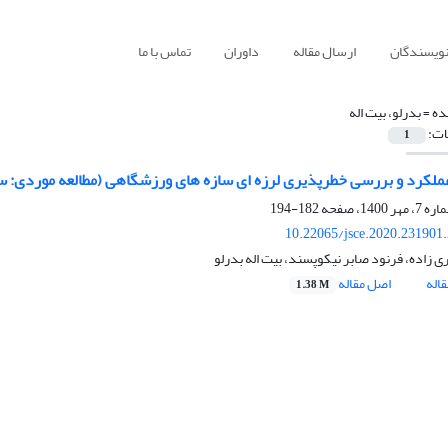
نویسندگان
ارسال مقاله
داوران
تماس با ما
ده =
بدرلو، بیت اله
ات:
1
عملکرد و بررسی خطرپذیری لرزه ای سازه های ورزشگاهی (مطالعه موردی: 
182-194
10.22065/jsce.2020.231901
ی زاده، فرنود صابر نیکوپسند، بیت اله بدرلو
اله
اصل مقاله
1.38 M