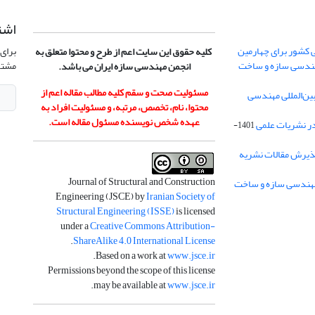
اشت
 کشور برای چهارمین
برای 
کلیه حقوق این سایت اعم از طرح و محتوا متعلق به
هندسی سازه و ساخت
مشتر
انجمن مهندسی سازه ایران می باشد.
مسئولیت صحت و سقم کلیه مطالب مقاله اعم از
ن‌المللی مهندسی
محتوا، نام، تخصص، مرتبه، و مسئولیت افراد به
عهده شخص نویسنده مسئول مقاله است.
در نشریات علمی
1401-
ذیرش مقالات نشریه
Journal of Structural and Construction
Engineering (JSCE) by
Iranian Society of
Structural Engineering (ISSE)
is licensed
under a
Creative Commons Attribution-
.
ShareAlike 4.0 International License
.
Based on a work at
www.jsce.ir
Permissions beyond the scope of this license
.
may be available at
www.jsce.ir