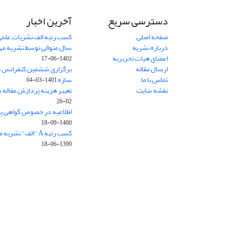
دسترسی سریع
آخرین اخبار
صفحه اصلی
کسب رتبه الف نشریات علمی
درباره نشریه
سال متوالی توسط نشریه م
اعضای هیات تحریریه
1402-06-17
ارسال مقاله
برگزاری ششمین کنفرانس بی
تماس با ما
سازه
1401-03-04
نقشه سایت
تغییر هزینه پردازش مقاله 
02-26
اطلاعیه در خصوص گواهی پ
1400-09-18
کسب رتبه A "الف" نشریه مهندسی سازه و ساخت
1399-06-18