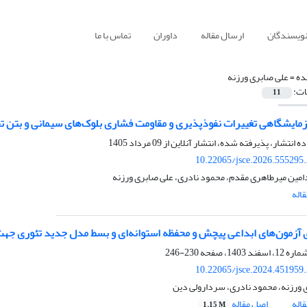
نویسندگان
ارسال مقاله
داوران
تماس با ما
ده =
علی صابری ورزنه
ات:
11
مایشگاهی تغییرات نفوذپذیری و مقاومت فشاری بلوک‌های سیمانی و بتن
ده انتشار، پذیرفته شده، انتشار آنلاین از
09 مرداد 1405
10.22065/jsce.2026.555295
ین میرطاهری مقدم، محمود نادری، علی صابری ورزنه
اله
 آزمون‌های ابداعی پیچش و محفظه استوانه‌ای و بسط مدل جدید تئوری جهت 
230-246
10.22065/jsce.2024.451959
 ورزنه، محمود نادری، سردارولی دین
اله
اصل مقاله
1.15 M