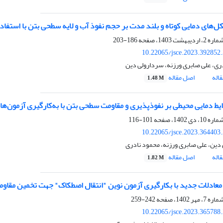
کل‌های دمایی کوتاه و بلند مدت بر حجم نفوذ آب و لایه سطحی بتن با استفاده
186-203
10.22065/jsce.2023.392852
ری، علی صابری ورزنه، سردارولی دین
اله
اصل مقاله
1.48 M
ایط دمایی محیطی بر نفوذپذیری و مقاومت سطحی بتن با به‌کارگیری آزمون‌ها
101-116
10.22065/jsce.2023.364403
دین، علی صابری ورزنه، محمود نادری
اله
اصل مقاله
1.82 M
معادلات جدید با بکارگیری آزمون نوین "انتقال اصطکاک" جهت تخمین مقاوم
242-259
10.22065/jsce.2023.365788