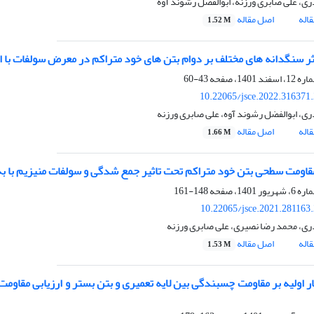
ری، علی صابری ورزنه، ابوالفضل رشوند آوه
اله
اصل مقاله
1.52 M
ر سنگدانه های مختلف بر دوام بتن های خود متراکم در معرض سولفات با اس
43-60
10.22065/jsce.2022.316371
ری، ابوالفضل رشوند آوه، علی صابری ورزنه
اله
اصل مقاله
1.66 M
اومت سطحی بتن خود متراکم تحت تاثیر جمع شدگی و سولفات منیزیم با ب
148-161
10.22065/jsce.2021.281163
ری، محمد رضا نصیری، علی صابری ورزنه
اله
اصل مقاله
1.53 M
ار اولیه بر مقاومت چسبندگی بین لایه تعمیری و بتن بستر و ارزیابی مقاوم