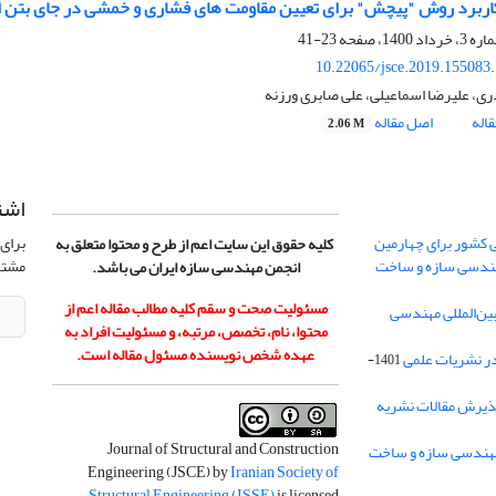
کاربرد روش "پیچش" برای تعیین مقاومت های فشاری و خمشی در جای بتن ا
23-41
10.22065/jsce.2019.155083
ری، علیرضا اسماعیلی، علی صابری ورزنه
اله
اصل مقاله
2.06 M
اشت
 کشور برای چهارمین
برای 
کلیه حقوق این سایت اعم از طرح و محتوا متعلق به
هندسی سازه و ساخت
مشتر
انجمن مهندسی سازه ایران می باشد.
مسئولیت صحت و سقم کلیه مطالب مقاله اعم از
ن‌المللی مهندسی
محتوا، نام، تخصص، مرتبه، و مسئولیت افراد به
عهده شخص نویسنده مسئول مقاله است.
در نشریات علمی
1401-
ذیرش مقالات نشریه
Journal of Structural and Construction
Engineering (JSCE) by
Iranian Society of
Structural Engineering (ISSE)
is licensed