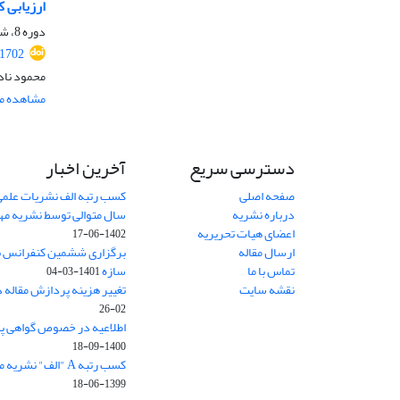
ارزیابی 
دوره 8، شماره 3، خرداد 1400، صفحه
.1702
محمود ناد
مشاهده مق
دسترسی سریع
آخرین اخبار
صفحه اصلی
کسب رتبه الف نشریات علمی
درباره نشریه
سال متوالی توسط نشریه م
اعضای هیات تحریریه
1402-06-17
ارسال مقاله
برگزاری ششمین کنفرانس بی
تماس با ما
سازه
1401-03-04
نقشه سایت
تغییر هزینه پردازش مقاله 
02-26
اطلاعیه در خصوص گواهی پ
1400-09-18
کسب رتبه A "الف" نشریه مهندسی سازه و ساخت
1399-06-18