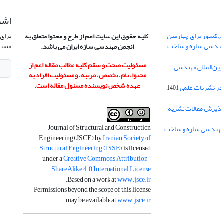
اشت
 کشور برای چهارمین
برای 
کلیه حقوق این سایت اعم از طرح و محتوا متعلق به
هندسی سازه و ساخت
مشتر
انجمن مهندسی سازه ایران می باشد.
مسئولیت صحت و سقم کلیه مطالب مقاله اعم از
ن‌المللی مهندسی
محتوا، نام، تخصص، مرتبه، و مسئولیت افراد به
عهده شخص نویسنده مسئول مقاله است.
در نشریات علمی
1401-
ذیرش مقالات نشریه
Journal of Structural and Construction
Engineering (JSCE) by
Iranian Society of
Structural Engineering (ISSE)
is licensed
under a
Creative Commons Attribution-
.
ShareAlike 4.0 International License
.
Based on a work at
www.jsce.ir
Permissions beyond the scope of this license
.
may be available at
www.jsce.ir