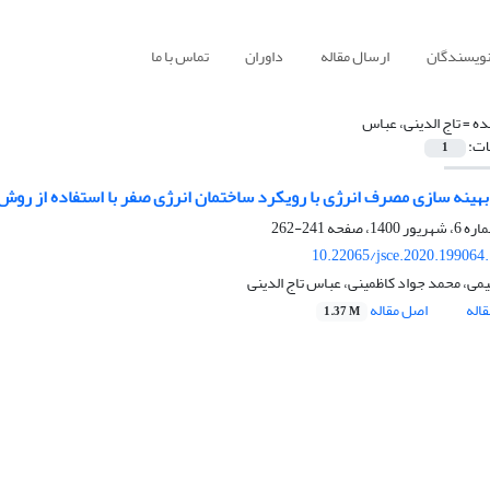
نویسندگان
ارسال مقاله
داوران
تماس با ما
ده =
تاج الدینی، عباس
ات:
1
هینه سازی مصرف انرژی با رویکرد ساختمان انرژی صفر با استفاده از روش
241-262
10.22065/jsce.2020.199064
می، محمد جواد کاظمینی، عباس تاج الدینی
اله
اصل مقاله
1.37 M