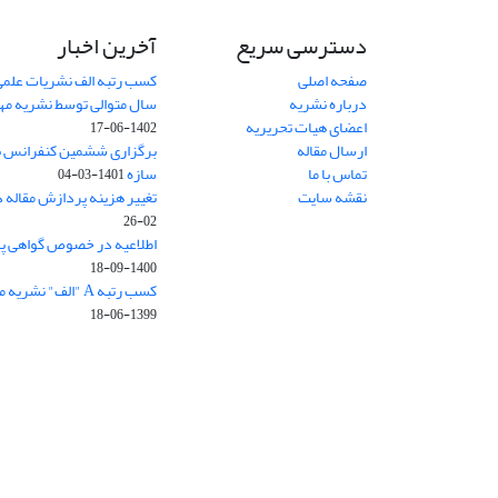
دسترسی سریع
آخرین اخبار
صفحه اصلی
کسب رتبه الف نشریات علمی
درباره نشریه
سال متوالی توسط نشریه م
اعضای هیات تحریریه
1402-06-17
ارسال مقاله
برگزاری ششمین کنفرانس بی
تماس با ما
سازه
1401-03-04
نقشه سایت
تغییر هزینه پردازش مقاله 
02-26
اطلاعیه در خصوص گواهی پ
1400-09-18
کسب رتبه A "الف" نشریه مهندسی سازه و ساخت
1399-06-18