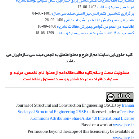
کسب رتبه الف نشریات علمی کشور برای چهارمین سال متوالی توسط نشریه
مهندسی سازه و ساخت
1402-06-17
برگزاری ششمین کنفرانس بین‌المللی مهندسی سازه
1401-03-04
تغییر هزینه پردازش مقاله در نشریات علمی
1401-02-26
اطلاعیه در خصوص گواهی پذیرش مقالات نشریه
1400-09-18
کسب رتبه A "الف" نشریه مهندسی سازه و ساخت
1399-06-18
کلیه حقوق این سایت اعم از طرح و محتوا متعلق به انجمن مهندسی سازه ایران می
باشد.
مسئولیت صحت و سقم کلیه مطالب مقاله اعم از محتوا، نام، تخصص، مرتبه، و
مسئولیت افراد به عهده شخص نویسنده مسئول مقاله است.
Journal of Structural and Construction Engineering (JSCE) by
Iranian
Society of Structural Engineering (ISSE)
is licensed under a
Creative
.
Commons Attribution-ShareAlike 4.0 International License
.
Based on a work at
www.jsce.ir
Permissions beyond the scope of this license may be available at
.
www.jsce.ir