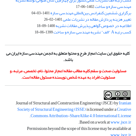
کسب رتبه الف نشریات علمی کشور برای چهارمین سال متوالی توسط نشریه
مهندسی سازه و ساخت
1402-06-17
برگزاری ششمین کنفرانس بین‌المللی مهندسی سازه
1401-03-04
تغییر هزینه پردازش مقاله در نشریات علمی
1401-02-26
اطلاعیه در خصوص گواهی پذیرش مقالات نشریه
1400-09-18
کسب رتبه A "الف" نشریه مهندسی سازه و ساخت
1399-06-18
کلیه حقوق این سایت اعم از طرح و محتوا متعلق به انجمن مهندسی سازه ایران می
باشد.
مسئولیت صحت و سقم کلیه مطالب مقاله اعم از محتوا، نام، تخصص، مرتبه، و
مسئولیت افراد به عهده شخص نویسنده مسئول مقاله است.
Journal of Structural and Construction Engineering (JSCE) by
Iranian
Society of Structural Engineering (ISSE)
is licensed under a
Creative
.
Commons Attribution-ShareAlike 4.0 International License
.
Based on a work at
www.jsce.ir
Permissions beyond the scope of this license may be available at
.
www.jsce.ir