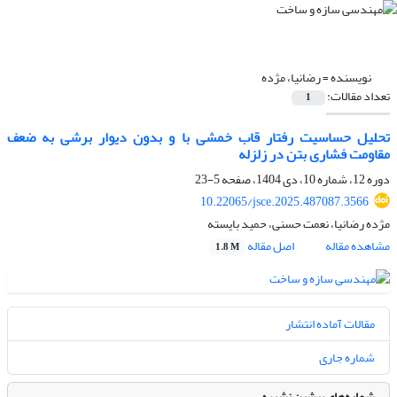
نویسنده =
رضانیا، مژده
تعداد مقالات:
1
تحلیل حساسیت رفتار قاب خمشی با و بدون دیوار برشی به ضعف
مقاومت فشاری بتن در زلزله
دوره 12، شماره 10، دی 1404، صفحه
5-23
10.22065/jsce.2025.487087.3566
مژده رضانیا، نعمت حسنی، حمید بایسته
مشاهده مقاله
اصل مقاله
1.8 M
مقالات آماده انتشار
شماره جاری
شماره‌های پیشین نشریه