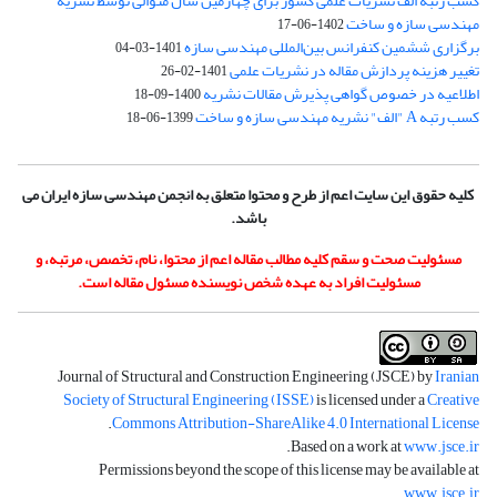
کسب رتبه الف نشریات علمی کشور برای چهارمین سال متوالی توسط نشریه
مهندسی سازه و ساخت
1402-06-17
برگزاری ششمین کنفرانس بین‌المللی مهندسی سازه
1401-03-04
تغییر هزینه پردازش مقاله در نشریات علمی
1401-02-26
اطلاعیه در خصوص گواهی پذیرش مقالات نشریه
1400-09-18
کسب رتبه A "الف" نشریه مهندسی سازه و ساخت
1399-06-18
کلیه حقوق این سایت اعم از طرح و محتوا متعلق به انجمن مهندسی سازه ایران می
باشد.
مسئولیت صحت و سقم کلیه مطالب مقاله اعم از محتوا، نام، تخصص، مرتبه، و
مسئولیت افراد به عهده شخص نویسنده مسئول مقاله است.
Journal of Structural and Construction Engineering (JSCE) by
Iranian
Society of Structural Engineering (ISSE)
is licensed under a
Creative
.
Commons Attribution-ShareAlike 4.0 International License
.
Based on a work at
www.jsce.ir
Permissions beyond the scope of this license may be available at
.
www.jsce.ir