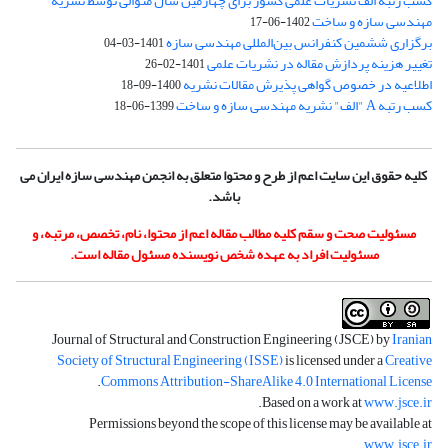
کسب رتبه الف نشریات علمی کشور برای چهارمین سال متوالی توسط نشریه
مهندسی سازه و ساخت
1402-06-17
برگزاری ششمین کنفرانس بین‌المللی مهندسی سازه
1401-03-04
تغییر هزینه پردازش مقاله در نشریات علمی
1401-02-26
اطلاعیه در خصوص گواهی پذیرش مقالات نشریه
1400-09-18
کسب رتبه A "الف" نشریه مهندسی سازه و ساخت
1399-06-18
کلیه حقوق این سایت اعم از طرح و محتوا متعلق به انجمن مهندسی سازه ایران می
باشد.
مسئولیت صحت و سقم کلیه مطالب مقاله اعم از محتوا، نام، تخصص، مرتبه، و
مسئولیت افراد به عهده شخص نویسنده مسئول مقاله است.
Journal of Structural and Construction Engineering (JSCE) by
Iranian
Society of Structural Engineering (ISSE)
is licensed under a
Creative
.
Commons Attribution-ShareAlike 4.0 International License
.
Based on a work at
www.jsce.ir
Permissions beyond the scope of this license may be available at
.
www.jsce.ir