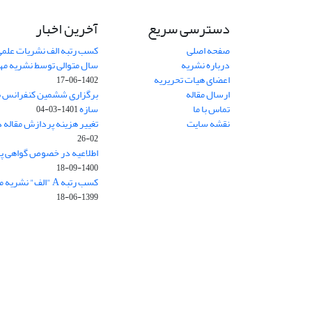
دسترسی سریع
آخرین اخبار
صفحه اصلی
کسب رتبه الف نشریات علمی
درباره نشریه
سال متوالی توسط نشریه م
اعضای هیات تحریریه
1402-06-17
ارسال مقاله
برگزاری ششمین کنفرانس بی
تماس با ما
سازه
1401-03-04
نقشه سایت
تغییر هزینه پردازش مقاله 
02-26
اطلاعیه در خصوص گواهی پ
1400-09-18
کسب رتبه A "الف" نشریه مهندسی سازه و ساخت
1399-06-18