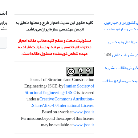
اشت
 کشور برای چهارمین
برای 
کلیه حقوق این سایت اعم از طرح و محتوا متعلق به
هندسی سازه و ساخت
مشتر
انجمن مهندسی سازه ایران می باشد.
مسئولیت صحت و سقم کلیه مطالب مقاله اعم از
ن‌المللی مهندسی
محتوا، نام، تخصص، مرتبه، و مسئولیت افراد به
عهده شخص نویسنده مسئول مقاله است.
در نشریات علمی
1401-
ذیرش مقالات نشریه
Journal of Structural and Construction
Engineering (JSCE) by
Iranian Society of
Structural Engineering (ISSE)
is licensed
under a
Creative Commons Attribution-
.
ShareAlike 4.0 International License
.
Based on a work at
www.jsce.ir
Permissions beyond the scope of this license
.
may be available at
www.jsce.ir