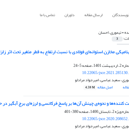
نویسندگان
ارسال مقاله
داوران
تماس با ما
ده =
تیموری، احسان
ات:
3
نامیکی مخازن استوانه‌ای فولادی با نسبت ارتفاع به قطر متغیر تحت اثر زل
5-24
10.22065/jsce.2021.285130
وری، سعید عباسی، امیرجواد مرادلو
اله
اصل مقاله
4.59 M
ت کننده‌ها و نحوه‌ی چینش آن‌ها بر پاسخ فرکانسی و لرزه‌ای برج آبگیر در
380-401
10.22065/jsce.2020.208652
وری، سعید عباسی، امیرجواد مرادلو