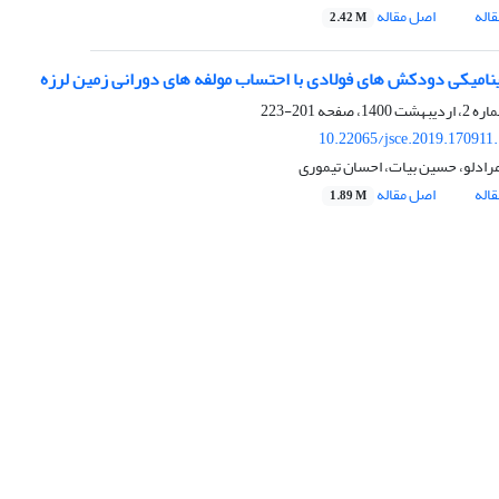
اله
اصل مقاله
2.42 M
نامیکی دودکش های فولادی با احتساب مولفه های دورانی زمین لرزه
201-223
10.22065/jsce.2019.170911
مرادلو، حسین بیات، احسان تیموری
اله
اصل مقاله
1.89 M