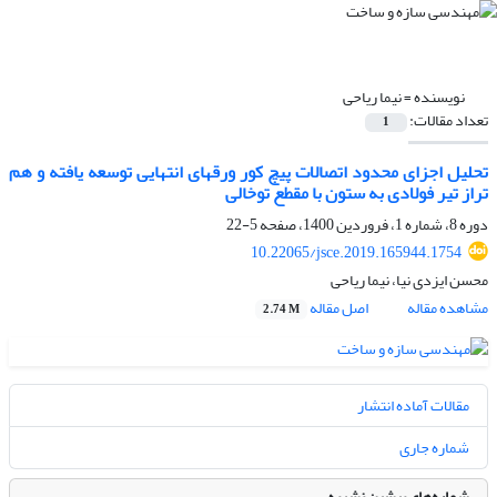
نویسنده =
نیما ریاحی
تعداد مقالات:
1
تحلیل اجزای محدود اتصالات پیچ کور ورقهای انتهایی توسعه یافته و هم
تراز تیر فولادی به ستون با مقطع توخالی
دوره 8، شماره 1، فروردین 1400، صفحه
5-22
10.22065/jsce.2019.165944.1754
محسن ایزدی نیا، نیما ریاحی
مشاهده مقاله
اصل مقاله
2.74 M
مقالات آماده انتشار
شماره جاری
شماره‌های پیشین نشریه