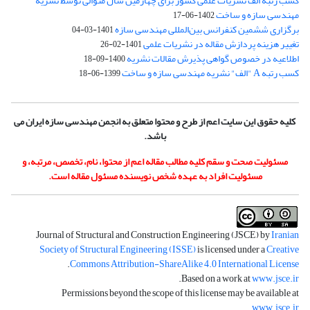
کسب رتبه الف نشریات علمی کشور برای چهارمین سال متوالی توسط نشریه
مهندسی سازه و ساخت
1402-06-17
برگزاری ششمین کنفرانس بین‌المللی مهندسی سازه
1401-03-04
تغییر هزینه پردازش مقاله در نشریات علمی
1401-02-26
اطلاعیه در خصوص گواهی پذیرش مقالات نشریه
1400-09-18
کسب رتبه A "الف" نشریه مهندسی سازه و ساخت
1399-06-18
کلیه حقوق این سایت اعم از طرح و محتوا متعلق به انجمن مهندسی سازه ایران می
باشد.
مسئولیت صحت و سقم کلیه مطالب مقاله اعم از محتوا، نام، تخصص، مرتبه، و
مسئولیت افراد به عهده شخص نویسنده مسئول مقاله است.
Journal of Structural and Construction Engineering (JSCE) by
Iranian
Society of Structural Engineering (ISSE)
is licensed under a
Creative
.
Commons Attribution-ShareAlike 4.0 International License
.
Based on a work at
www.jsce.ir
Permissions beyond the scope of this license may be available at
.
www.jsce.ir