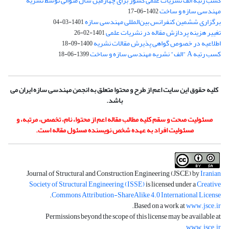
کسب رتبه الف نشریات علمی کشور برای چهارمین سال متوالی توسط نشریه
مهندسی سازه و ساخت
1402-06-17
برگزاری ششمین کنفرانس بین‌المللی مهندسی سازه
1401-03-04
تغییر هزینه پردازش مقاله در نشریات علمی
1401-02-26
اطلاعیه در خصوص گواهی پذیرش مقالات نشریه
1400-09-18
کسب رتبه A "الف" نشریه مهندسی سازه و ساخت
1399-06-18
کلیه حقوق این سایت اعم از طرح و محتوا متعلق به انجمن مهندسی سازه ایران می
باشد.
مسئولیت صحت و سقم کلیه مطالب مقاله اعم از محتوا، نام، تخصص، مرتبه، و
مسئولیت افراد به عهده شخص نویسنده مسئول مقاله است.
Journal of Structural and Construction Engineering (JSCE) by
Iranian
Society of Structural Engineering (ISSE)
is licensed under a
Creative
.
Commons Attribution-ShareAlike 4.0 International License
.
Based on a work at
www.jsce.ir
Permissions beyond the scope of this license may be available at
.
www.jsce.ir