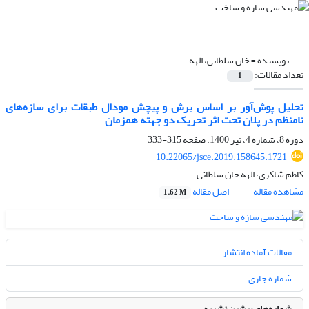
نویسنده =
خان سلطانی، الهه
تعداد مقالات:
1
تحلیل پوش‌آور بر اساس برش و پیچش مودال طبقات برای سازه‌های
نامنظم در پلان تحت اثر تحریک دو جهته همزمان
دوره 8، شماره 4، تیر 1400، صفحه
315-333
10.22065/jsce.2019.158645.1721
کاظم شاکری، الهه خان سلطانی
مشاهده مقاله
اصل مقاله
1.62 M
مقالات آماده انتشار
شماره جاری
شماره‌های پیشین نشریه