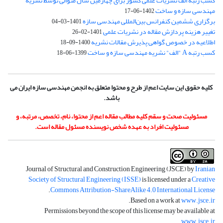
کسب رتبه الف نشریات علمی کشور برای چهارمین سال متوالی توسط نشریه
مهندسی سازه و ساخت
1402-06-17
برگزاری ششمین کنفرانس بین‌المللی مهندسی سازه
1401-03-04
تغییر هزینه پردازش مقاله در نشریات علمی
1401-02-26
اطلاعیه در خصوص گواهی پذیرش مقالات نشریه
1400-09-18
کسب رتبه A "الف" نشریه مهندسی سازه و ساخت
1399-06-18
کلیه حقوق این سایت اعم از طرح و محتوا متعلق به انجمن مهندسی سازه ایران می
باشد.
مسئولیت صحت و سقم کلیه مطالب مقاله اعم از محتوا، نام، تخصص، مرتبه، و
مسئولیت افراد به عهده شخص نویسنده مسئول مقاله است.
Journal of Structural and Construction Engineering (JSCE) by
Iranian
Society of Structural Engineering (ISSE)
is licensed under a
Creative
.
Commons Attribution-ShareAlike 4.0 International License
.
Based on a work at
www.jsce.ir
Permissions beyond the scope of this license may be available at
.
www.jsce.ir