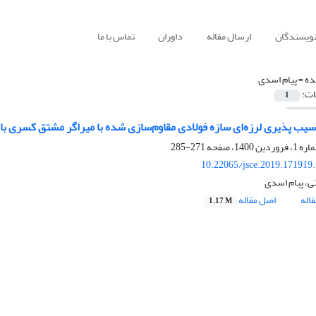
نویسندگان
ارسال مقاله
داوران
تماس با ما
ده =
پیام اسدی
ات:
1
آسیب پذیری لرزه‌ای سازه فولادی مقاوم‌سازی شده با میراگر مشتق کسری با
271-285
10.22065/jsce.2019.171919
ی، پیام اسدی
اله
اصل مقاله
1.17 M