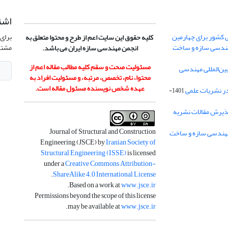
اشت
 کشور برای چهارمین
برای 
کلیه حقوق این سایت اعم از طرح و محتوا متعلق به
هندسی سازه و ساخت
مشتر
انجمن مهندسی سازه ایران می باشد.
مسئولیت صحت و سقم کلیه مطالب مقاله اعم از
ن‌المللی مهندسی
محتوا، نام، تخصص، مرتبه، و مسئولیت افراد به
عهده شخص نویسنده مسئول مقاله است.
در نشریات علمی
1401-
ذیرش مقالات نشریه
Journal of Structural and Construction
Engineering (JSCE) by
Iranian Society of
Structural Engineering (ISSE)
is licensed
under a
Creative Commons Attribution-
.
ShareAlike 4.0 International License
.
Based on a work at
www.jsce.ir
Permissions beyond the scope of this license
.
may be available at
www.jsce.ir