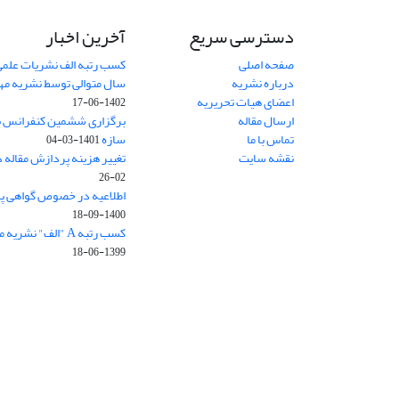
دسترسی سریع
آخرین اخبار
صفحه اصلی
کسب رتبه الف نشریات علمی
درباره نشریه
سال متوالی توسط نشریه م
اعضای هیات تحریریه
1402-06-17
ارسال مقاله
برگزاری ششمین کنفرانس بی
تماس با ما
سازه
1401-03-04
نقشه سایت
تغییر هزینه پردازش مقاله 
02-26
اطلاعیه در خصوص گواهی پ
1400-09-18
کسب رتبه A "الف" نشریه مهندسی سازه و ساخت
1399-06-18