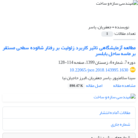
نویسنده =
جعفریان، یاسر
تعداد مقالات:
1
مطالعه آزمایشگاهی تاثیر کاربرد زئولیت بر رفتار شالوده سطحی مستقر
بر ماسه ساحل بابلسر
دوره 7، شماره 4، زمستان 1399، صفحه
114-128
10.22065/jsce.2018.143995.1630
سینا سلامتپور، یاسر جعفریان، َالبرز حاجیان نیا
مشاهده مقاله
اصل مقاله
890.47 K
مقالات آماده انتشار
شماره جاری
شماره‌های پیشین نشریه