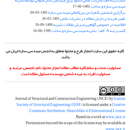
کسب رتبه الف نشریات علمی کشور برای چهارمین سال متوالی توسط نشریه
مهندسی سازه و ساخت
1402-06-17
برگزاری ششمین کنفرانس بین‌المللی مهندسی سازه
1401-03-04
تغییر هزینه پردازش مقاله در نشریات علمی
1401-02-26
اطلاعیه در خصوص گواهی پذیرش مقالات نشریه
1400-09-18
کسب رتبه A "الف" نشریه مهندسی سازه و ساخت
1399-06-18
کلیه حقوق این سایت اعم از طرح و محتوا متعلق به انجمن مهندسی سازه ایران می
باشد.
مسئولیت صحت و سقم کلیه مطالب مقاله اعم از محتوا، نام، تخصص، مرتبه، و
مسئولیت افراد به عهده شخص نویسنده مسئول مقاله است.
Journal of Structural and Construction Engineering (JSCE) by
Iranian
Society of Structural Engineering (ISSE)
is licensed under a
Creative
.
Commons Attribution-ShareAlike 4.0 International License
.
Based on a work at
www.jsce.ir
Permissions beyond the scope of this license may be available at
.
www.jsce.ir