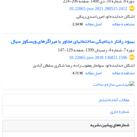
دوره 8، شماره 10، دی 1400، صفحه
206-224
10.22065/jsce.2021.280515.2412
اشکان خدابنده لو، امین اسدی زینالی
مشاهده مقاله
اصل مقاله
2.34 M
بهبود رفتار دینامیکی ساختمان‏های مجاور با میراگرهای ویسکوز سیال
دوره 7، شماره 4، زمستان 1399، صفحه
129-147
10.22065/jsce.2018.136821.1596
اشکان خدابنده لو، سولماز یعقوب زاده، رضا شکری سلطان آبادی
مشاهده مقاله
اصل مقاله
4.71 M
مقالات آماده انتشار
شماره جاری
شماره‌های پیشین نشریه