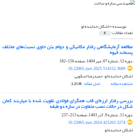
نویسنده =
اشکان خدابنده لو
تعداد مقالات:
6
مطالعه آزمایشگاهی رفتار مکانیکی و دوام بتن حاوی نسبت‌های مختلف
پسماند قهوه
دوره 12، شماره 07، مهر 1404، صفحه
156-182
10.22065/jsce.2025.514152.3689
اشکان خدابنده لو، حمیدرضا اسکویی
مشاهده مقاله
اصل مقاله
2.25 M
بررسی رفتار لرزه‌ای قاب همگرای فولادی تقویت شده با مهاربند کمان
شکل در حالات نصب متفاوت در سازه دو طبقه
دوره 11، شماره 9، آذر 1403، صفحه
213-237
10.22065/jsce.2024.425263.3274
اشکان خدابنده لو