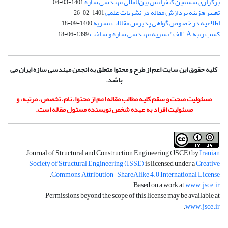
برگزاری ششمین کنفرانس بین‌المللی مهندسی سازه
1401-03-04
تغییر هزینه پردازش مقاله در نشریات علمی
1401-02-26
اطلاعیه در خصوص گواهی پذیرش مقالات نشریه
1400-09-18
کسب رتبه A "الف" نشریه مهندسی سازه و ساخت
1399-06-18
کلیه حقوق این سایت اعم از طرح و محتوا متعلق به انجمن مهندسی سازه ایران می
باشد.
مسئولیت صحت و سقم کلیه مطالب مقاله اعم از محتوا، نام، تخصص، مرتبه، و
مسئولیت افراد به عهده شخص نویسنده مسئول مقاله است.
Journal of Structural and Construction Engineering (JSCE) by
Iranian
Society of Structural Engineering (ISSE)
is licensed under a
Creative
.
Commons Attribution-ShareAlike 4.0 International License
.
Based on a work at
www.jsce.ir
Permissions beyond the scope of this license may be available at
.
www.jsce.ir